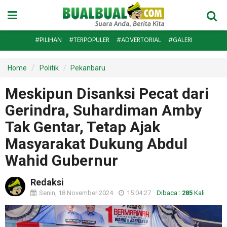
#PILIHAN
#TERPOPULER
#ADVERTORIAL
#GALERI
Home
Politik
Pekanbaru
Meskipun Disanksi Pecat dari
Gerindra, Suhardiman Amby
Tak Gentar, Tetap Ajak
Masyarakat Dukung Abdul
Wahid Gubernur
Redaksi
Senin, 18 November 2024
15:04:27
Dibaca :
285
Kali