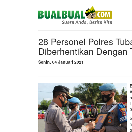
28 Personel Polres Tub
Diberhentikan Dengan 
Senin, 04 Januari 2021
A
p
L
0
S
m
t