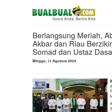
Berlangsung Meriah, Ab
Akbar dan Riau Berziki
Somad dan Ustaz Das
Minggu, 11 Agustus 2024
d
R
M
A
S