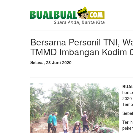
Bersama Personil TNI, W
TMMD Imbangan Kodim 03
Selasa, 23 Juni 2020
BUAL
berse
2020 
Tempu
Sebel
Terli
peker