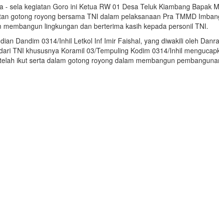
la - sela kegiatan Goro ini Ketua RW 01 Desa Teluk Kiambang Bapa
tan gotong royong bersama TNI dalam pelaksanaan Pra TMMD Imbanga
 membangun lingkungan dan berterima kasih kepada personil TNI.
ian Dandim 0314/Inhil Letkol Inf Imir Faishal, yang diwakili oleh Da
dari TNI khususnya Koramil 03/Tempuling Kodim 0314/Inhil mengucap
telah ikut serta dalam gotong royong dalam membangun pembangunan 