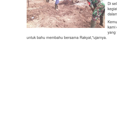
Di se
kegia
dalam
Kemud
kami 
yang 
untuk bahu membahu bersama Rakyat,"ujarnya.