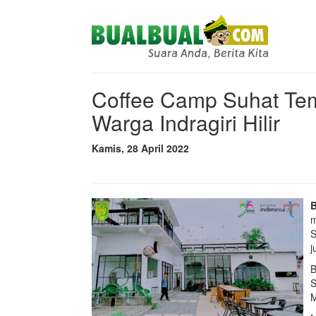
Coffee Camp Suhat Tem
Warga Indragiri Hilir
Kamis, 28 April 2022
m
S
j
B
S
M