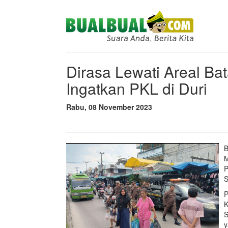
Dirasa Lewati Areal Ba
Ingatkan PKL di Duri
Rabu, 08 November 2023
B
M
P
S
P
K
S
y