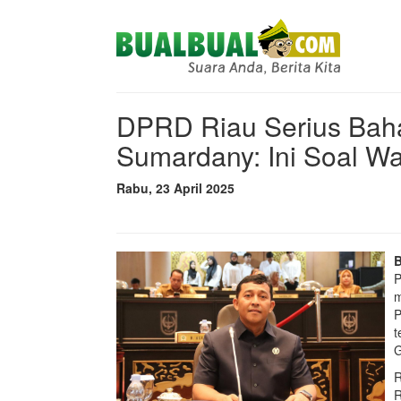
DPRD Riau Serius Bah
Sumardany: Ini Soal W
Rabu, 23 April 2025
P
m
P
t
G
R
R