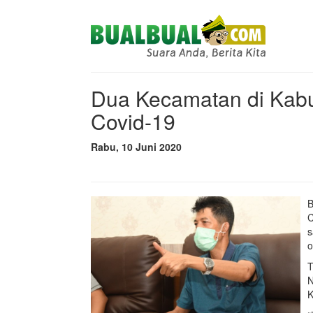
Dua Kecamatan di Kabu
Covid-19
Rabu, 10 Juni 2020
B
C
s
o
T
N
K