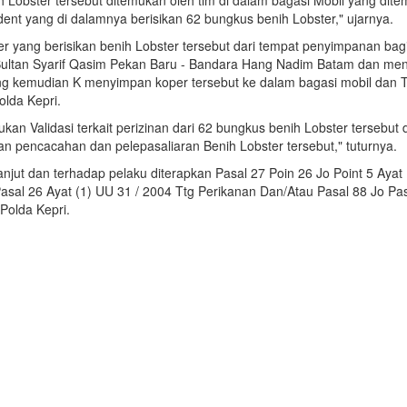
h Lobster tersebut ditemukan oleh tim di dalam bagasi Mobil yang dit
dent yang di dalamnya berisikan 62 bungkus benih Lobster," ujarnya.
ang berisikan benih Lobster tersebut dari tempat penyimpanan bagi
ltan Syarif Qasim Pekan Baru - Bandara Hang Nadim Batam dan menye
ng kemudian K menyimpan koper tersebut ke dalam bagasi mobil dan T
olda Kepri.
ukan Validasi terkait perizinan dari 62 bungkus benih Lobster terseb
 pencacahan dan pelepasaliaran Benih Lobster tersebut," tuturnya.
njut dan terhadap pelaku diterapkan Pasal 27 Poin 26 Jo Point 5 Aya
asal 26 Ayat (1) UU 31 / 2004 Ttg Perikanan Dan/Atau Pasal 88 Jo Pa
Polda Kepri.