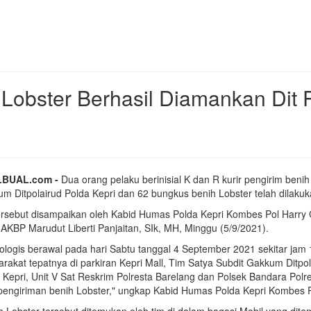
 Lobster Berhasil Diamankan Dit P
BUAL.com -
Dua orang pelaku berinisial K dan R kurir pengirim beni
m Ditpolairud Polda Kepri dan 62 bungkus benih Lobster telah dilaku
ersebut disampaikan oleh Kabid Humas Polda Kepri Kombes Pol Harry G
 AKBP Marudut Liberti Panjaitan, SIk, MH, Minggu (5/9/2021).
ologis berawal pada hari Sabtu tanggal 4 September 2021 sekitar jam
rakat tepatnya di parkiran Kepri Mall, Tim Satya Subdit Gakkum Ditpola
 Kepri, Unit V Sat Reskrim Polresta Barelang dan Polsek Bandara Polr
 pengiriman benih Lobster," ungkap Kabid Humas Polda Kepri Kombes P