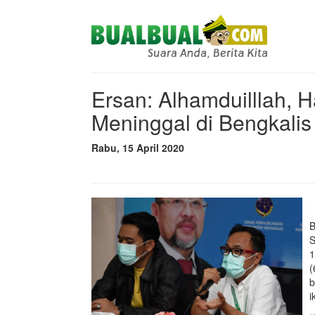
Ersan: Alhamduilllah, H
Meninggal di Bengkalis
Rabu, 15 April 2020
B
S
1
(
b
i