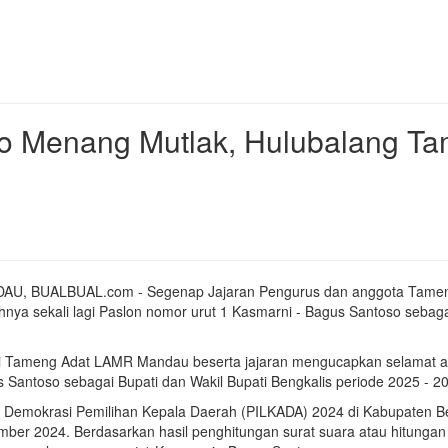
so Menang Mutlak, Hulubalang T
AU, BUALBUAL.com - Segenap Jajaran Pengurus dan anggota Tame
lihnya sekali lagi Paslon nomor urut 1 Kasmarni - Bagus Santoso sebaga
 Tameng Adat LAMR Mandau beserta jajaran mengucapkan selamat atas 
 Santoso sebagai Bupati dan Wakil Bupati Bengkalis periode 2025 - 2
 Demokrasi Pemilihan Kepala Daerah (PILKADA) 2024 di Kabupaten Ben
ber 2024. Berdasarkan hasil penghitungan surat suara atau hitungan c