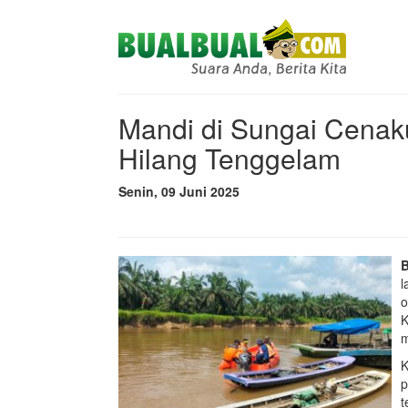
Mandi di Sungai Cenak
Hilang Tenggelam
Senin, 09 Juni 2025
l
o
K
m
K
p
t