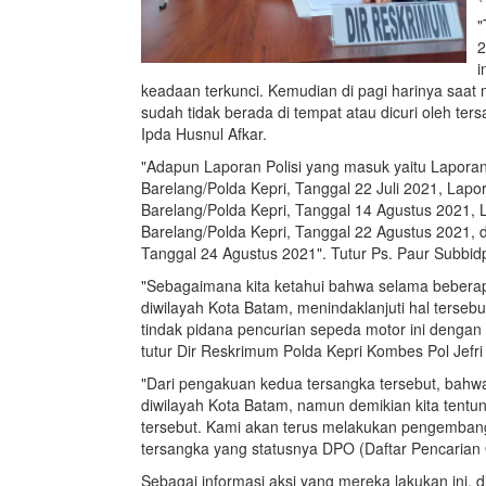
"
2
i
keadaan terkunci. Kemudian di pagi harinya saat
sudah tidak berada di tempat atau dicuri oleh t
Ipda Husnul Afkar.
"Adapun Laporan Polisi yang masuk yaitu Laporan
Barelang/Polda Kepri, Tanggal 22 Juli 2021, Lapo
Barelang/Polda Kepri, Tanggal 14 Agustus 2021, 
Barelang/Polda Kepri, Tanggal 22 Agustus 2021, d
Tanggal 24 Agustus 2021". Tutur Ps. Paur Subbid
"Sebagaimana kita ketahui bahwa selama beberapa
diwilayah Kota Batam, menindaklanjuti hal terseb
tindak pidana pencurian sepeda motor ini denga
tutur Dir Reskrimum Polda Kepri Kombes Pol Jefri 
"Dari pengakuan kedua tersangka tersebut, bahwa
diwilayah Kota Batam, namun demikian kita tentu
tersebut. Kami akan terus melakukan pengembang
tersangka yang statusnya DPO (Daftar Pencarian
Sebagai informasi aksi yang mereka lakukan ini,