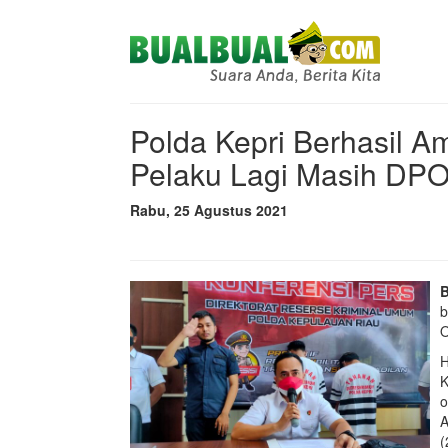
Polda Kepri Berhasil A
Pelaku Lagi Masih DP
Rabu, 25 Agustus 2021
b
O
H
K
o
A
(