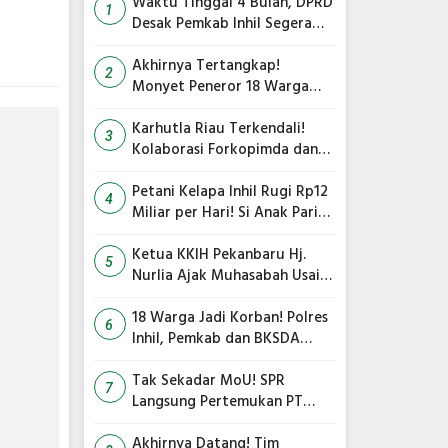
Waktu Tinggal 4 Bulan, DPRD
1
Desak Pemkab Inhil Segera
Lelang Pasar Yos Sudarso
Akhirnya Tertangkap!
2
Monyet Peneror 18 Warga
Tembilahan Masuk Perangkap
Karhutla Riau Terkendali!
3
Kolaborasi Forkopimda dan
Satgas Gabungan Jadi Kunci
Utama
Petani Kelapa Inhil Rugi Rp12
4
Miliar per Hari! Si Anak Parit
Bongkar Penyebab Harga
Terus Anjlok
Ketua KKIH Pekanbaru Hj.
5
Nurlia Ajak Muhasabah Usai
18 Warga Jadi Korban
Serangan Monyet di
18 Warga Jadi Korban! Polres
6
Tembilahan
Inhil, Pemkab dan BKSDA
Bersatu Kejar Kera Liar
Peneror Tembilahan
Tak Sekadar MoU! SPR
7
Langsung Pertemukan PT
TMC dengan RS Awal Bros
dan Ibnu Sina Bahas Kerja
Akhirnya Datang! Tim