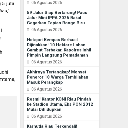
06 Agustus 2026
 5 juta
iau,”
59 Jalur Siap Bertarung! Pacu
Jalur Mini IPPA 2026 Bakal
Gegarkan Tepian Ronge Biru
06 Agustus 2026
if
n
Hotspot Kempas Berhasil
Dijinakkan! 10 Hektare Lahan
Gambut Terbakar, Kapolres Inhil
uh
Pimpin Langsung Pemadaman
06 Agustus 2026
udhi
Akhirnya Tertangkap! Monyet
Peneror 18 Warga Tembilahan
amtama,
Masuk Perangkap
06 Agustus 2026
Resmi! Kantor KONI Riau Pindah
ke Stadion Utama, Eks PON 2012
Mulai Dihidupkan
06 Agustus 2026
Karhutla Riau Terkendali!