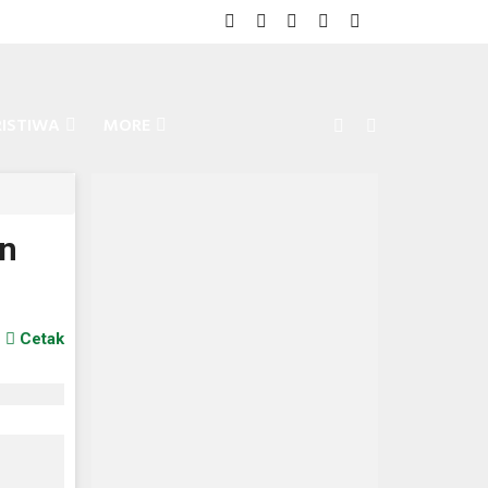
RISTIWA
MORE
an
Cetak