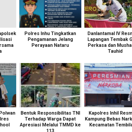
apolsek
Polres Inhu Tingkatkan
Danlantamal IV Res
lisasi
Pengamanan Jelang
Lapangan Tembak G
ersama
Perayaan Nataru
Perkasa dan Mushal
a
Tauhid
Polwan
Bentuk Responsibilitas TNI
Kapolres Inhil Res
lres
Terhadap Warga Dapat
Kampung Bebas Nark
chool
Apresiasi Melalui TMMD ke
Kecamatan Tembil
113