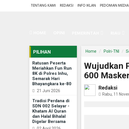
TENTANG KAMI
REDAKSI
INFO IKLAN
PEDOMAN MEDIA 
HOME
OPINI
PEMERINTAH
RIAU
Home
Polri-TNI
S
PILIHAN
Ratusan Peserta
Wujudkan P
Meriahkan Fun Run
600 Masker
8K di Polres Inhu,
Semarak Hari
Bhayangkara ke-80
Redaksi
21 Juni 2026
Rabu, 11 Nov
Tradisi Perdana di
SDN 002 Selayar -
Khatam Al Quran
dan Halal Bihalal
Digelar Bersama
02 April 2026