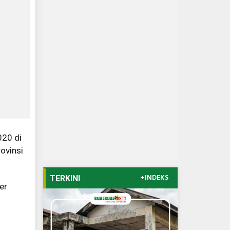
020 di
ovinsi
+INDEKS
TERKINI
er