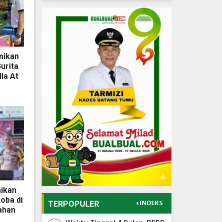
mikan
urita
la At
mikan
oba di
+INDEKS
TERPOPULER
ahan