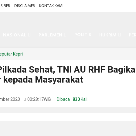
SIBER
DISCLAIMER
KONTAK KAMI
POLITIK
NASIONAL
PARLEMEN
HUKRIM
PE
eputar Kepri
ilkada Sehat, TNI AU RHF Bagik
 kepada Masyarakat
ember 2020
00:28:17
WIB
Dibaca :
830
Kali