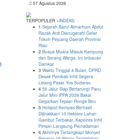
07 Agustus 2026
TERPOPULER
+INDEKS
1
Sejarah Baru! Almarhum Abdul
Razak Ardi Dianugerahi Gelar
Tokoh Pejuang Daerah Provinsi
Riau
2
Buaya Muara Masuk Kampung
dan Serang Warga, Ini Imbauan
n
Damkar
3
Waktu Tinggal 4 Bulan, DPRD
Desak Pemkab Inhil Segera
Lelang Pasar Yos Sudarso
4
59 Jalur Siap Bertarung! Pacu
Jalur Mini IPPA 2026 Bakal
Gegarkan Tepian Ronge Biru
5
Hotspot Kempas Berhasil
Dijinakkan! 10 Hektare Lahan
Gambut Terbakar, Kapolres Inhil
Pimpin Langsung Pemadaman
6
Akhirnya Tertangkap! Monyet
Peneror 18 Warga Tembilahan