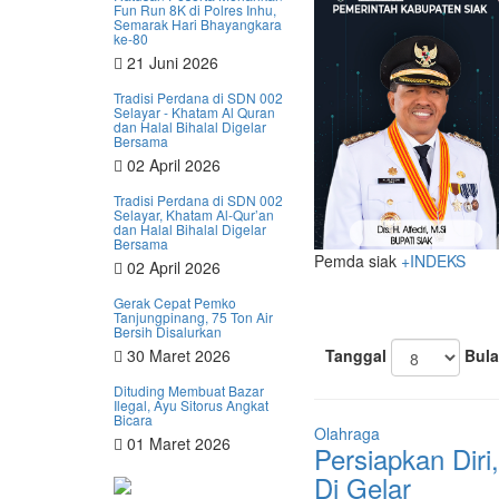
Fun Run 8K di Polres Inhu,
Semarak Hari Bhayangkara
ke-80
21 Juni 2026
Tradisi Perdana di SDN 002
Selayar - Khatam Al Quran
dan Halal Bihalal Digelar
Bersama
02 April 2026
Tradisi Perdana di SDN 002
Selayar, Khatam Al-Qur’an
dan Halal Bihalal Digelar
Bersama
Pemda siak
+INDEKS
02 April 2026
Gerak Cepat Pemko
Tanjungpinang, 75 Ton Air
Bersih Disalurkan
Tanggal
Bula
30 Maret 2026
Dituding Membuat Bazar
Ilegal, Ayu Sitorus Angkat
Bicara
Olahraga
01 Maret 2026
Persiapkan Diri
Di Gelar