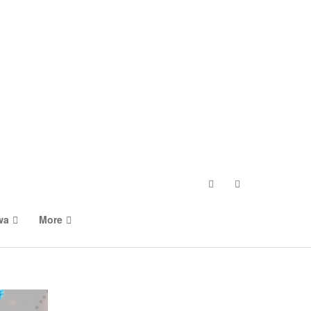
wa
More