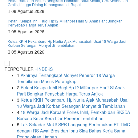
Polda Riau dan Polres Bengkalis Hadirkan Bakti Sosial, Cek Kesehatan
Gratis, hingga Dialog Kebangsaan di Rupat
06 Agustus 2026
Petani Kelapa Inhil Rugi Rp12 Miliar per Hari! Si Anak Parit Bongkar
Penyebab Harga Terus Anjlok
05 Agustus 2026
Ketua KKIH Pekanbaru Hj. Nurlia Ajak Muhasabah Usai 18 Warga Jadi
Korban Serangan Monyet di Tembilahan
05 Agustus 2026
TERPOPULER
+INDEKS
1
Akhirnya Tertangkap! Monyet Peneror 18 Warga
Tembilahan Masuk Perangkap
2
Petani Kelapa Inhil Rugi Rp12 Miliar per Hari! Si Anak
Parit Bongkar Penyebab Harga Terus Anjlok
3
Ketua KKIH Pekanbaru Hj. Nurlia Ajak Muhasabah Usai
18 Warga Jadi Korban Serangan Monyet di Tembilahan
4
18 Warga Jadi Korban! Polres Inhil, Pemkab dan BKSDA
Bersatu Kejar Kera Liar Peneror Tembilahan
5
Tak Sekadar MoU! SPR Langsung Pertemukan PT TMC
dengan RS Awal Bros dan Ibnu Sina Bahas Kerja Sama
Pengelolaan Limbah