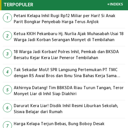
+INDEKS
TERPOPULER
Petani Kelapa Inhil Rugi Rp12 Miliar per Hari! Si Anak
1
Parit Bongkar Penyebab Harga Terus Anjlok
Ketua KKIH Pekanbaru Hj. Nurlia Ajak Muhasabah Usai 18
2
Warga Jadi Korban Serangan Monyet di Tembilahan
18 Warga Jadi Korban! Polres Inhil, Pemkab dan BKSDA
3
Bersatu Kejar Kera Liar Peneror Tembilahan
Tak Sekadar MoU! SPR Langsung Pertemukan PT TMC
4
dengan RS Awal Bros dan Ibnu Sina Bahas Kerja Sama
Pengelolaan Limbah
Akhirnya Datang! Tim BBKSDA Riau Turun Tangan, Teror
5
Monyet Liar di Inhil Siap Diakhiri
Darurat Kera Liar! Disdik Inhil Resmi Liburkan Sekolah,
6
Siswa Belajar dari Rumah
Harga Kelapa Terjun Bebas, Bung Boboy Desak
7