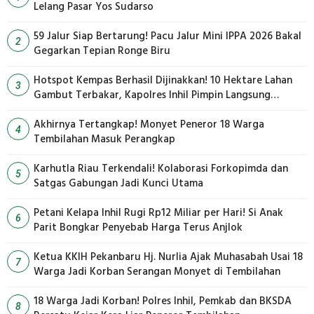
Lelang Pasar Yos Sudarso
59 Jalur Siap Bertarung! Pacu Jalur Mini IPPA 2026 Bakal
2
Gegarkan Tepian Ronge Biru
Hotspot Kempas Berhasil Dijinakkan! 10 Hektare Lahan
3
Gambut Terbakar, Kapolres Inhil Pimpin Langsung
Pemadaman
Akhirnya Tertangkap! Monyet Peneror 18 Warga
4
Tembilahan Masuk Perangkap
Karhutla Riau Terkendali! Kolaborasi Forkopimda dan
5
Satgas Gabungan Jadi Kunci Utama
Petani Kelapa Inhil Rugi Rp12 Miliar per Hari! Si Anak
6
Parit Bongkar Penyebab Harga Terus Anjlok
Ketua KKIH Pekanbaru Hj. Nurlia Ajak Muhasabah Usai 18
7
Warga Jadi Korban Serangan Monyet di Tembilahan
18 Warga Jadi Korban! Polres Inhil, Pemkab dan BKSDA
8