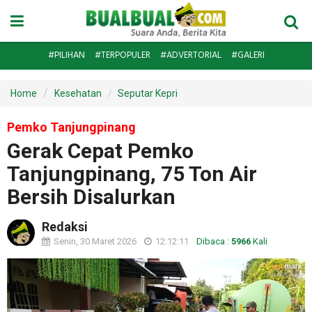
#PILIHAN
#TERPOPULER
#ADVERTORIAL
#GALERI
Home
Kesehatan
Seputar Kepri
Pemko Tanjungpinang
Gerak Cepat Pemko
Tanjungpinang, 75 Ton Air
Bersih Disalurkan
Redaksi
Senin, 30 Maret 2026
12:12:11
Dibaca :
5966
Kali