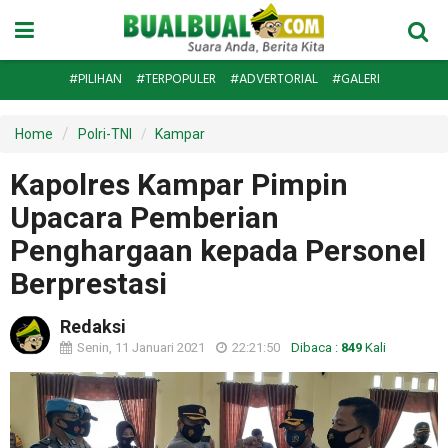
#PILIHAN
#TERPOPULER
#ADVERTORIAL
#GALERI
Home
Polri-TNI
Kampar
Kapolres Kampar Pimpin
Upacara Pemberian
Penghargaan kepada Personel
Berprestasi
Redaksi
Senin, 11 Januari 2021
22:21:50
Dibaca :
849
Kali