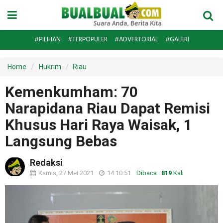
#PILIHAN
#TERPOPULER
#ADVERTORIAL
#GALERI
Home
Hukrim
Riau
Kemenkumham: 70
Narapidana Riau Dapat Remisi
Khusus Hari Raya Waisak, 1
Langsung Bebas
Redaksi
Kamis, 27 Mei 2021
14:10:51
Dibaca :
819
Kali