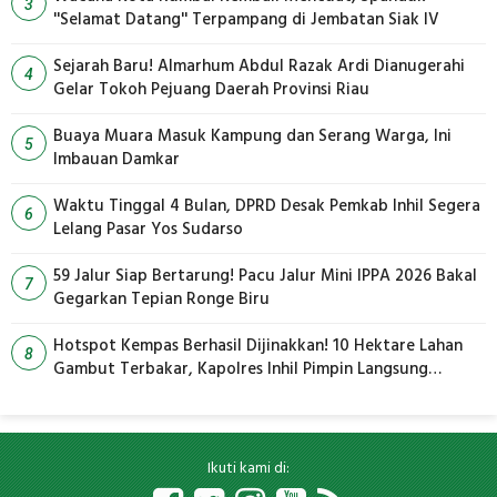
3
''Selamat Datang'' Terpampang di Jembatan Siak IV
Sejarah Baru! Almarhum Abdul Razak Ardi Dianugerahi
4
Gelar Tokoh Pejuang Daerah Provinsi Riau
Buaya Muara Masuk Kampung dan Serang Warga, Ini
5
Imbauan Damkar
Waktu Tinggal 4 Bulan, DPRD Desak Pemkab Inhil Segera
6
Lelang Pasar Yos Sudarso
59 Jalur Siap Bertarung! Pacu Jalur Mini IPPA 2026 Bakal
7
Gegarkan Tepian Ronge Biru
Hotspot Kempas Berhasil Dijinakkan! 10 Hektare Lahan
8
Gambut Terbakar, Kapolres Inhil Pimpin Langsung
Pemadaman
Ikuti kami di: