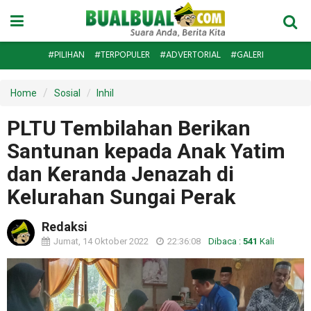
#PILIHAN
#TERPOPULER
#ADVERTORIAL
#GALERI
Home
Sosial
Inhil
PLTU Tembilahan Berikan
Santunan kepada Anak Yatim
dan Keranda Jenazah di
Kelurahan Sungai Perak
Redaksi
Jumat, 14 Oktober 2022
22:36:08
Dibaca :
541
Kali