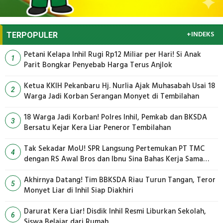
+INDEKS
TERPOPULER
Petani Kelapa Inhil Rugi Rp12 Miliar per Hari! Si Anak
1
Parit Bongkar Penyebab Harga Terus Anjlok
Ketua KKIH Pekanbaru Hj. Nurlia Ajak Muhasabah Usai 18
2
Warga Jadi Korban Serangan Monyet di Tembilahan
18 Warga Jadi Korban! Polres Inhil, Pemkab dan BKSDA
3
Bersatu Kejar Kera Liar Peneror Tembilahan
Tak Sekadar MoU! SPR Langsung Pertemukan PT TMC
4
dengan RS Awal Bros dan Ibnu Sina Bahas Kerja Sama
Pengelolaan Limbah
Akhirnya Datang! Tim BBKSDA Riau Turun Tangan, Teror
5
Monyet Liar di Inhil Siap Diakhiri
Darurat Kera Liar! Disdik Inhil Resmi Liburkan Sekolah,
6
Siswa Belajar dari Rumah