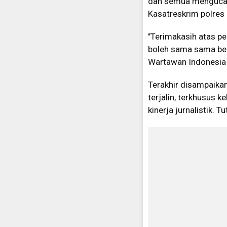
dan semua mengucap 
Kasatreskrim polres 
"Terimakasih atas p
boleh sama sama ber
Wartawan Indonesia 
Terakhir disampaika
terjalin, terkhusus
kinerja jurnalistik. T