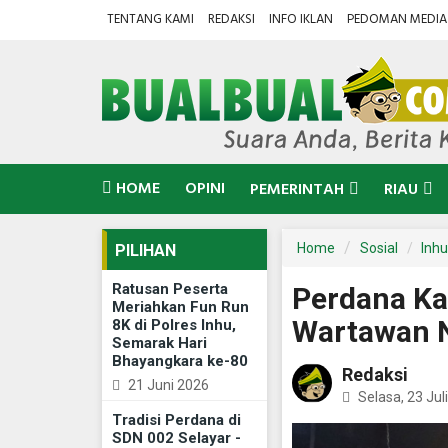
TENTANG KAMI
REDAKSI
INFO IKLAN
PEDOMAN MEDIA 
HOME
OPINI
PEMERINTAH
RIAU
Home
Sosial
Inhu
PILIHAN
Ratusan Peserta
Perdana Ka
Meriahkan Fun Run
Wartawan N
8K di Polres Inhu,
Semarak Hari
Bhayangkara ke-80
Redaksi
21 Juni 2026
Selasa, 23 Jul
Tradisi Perdana di
SDN 002 Selayar -