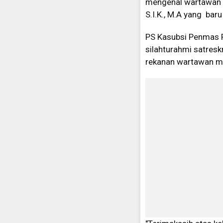
mengenal wartawan m
S.I.K., M.A yang bar
PS Kasubsi Penmas P
silahturahmi satresk
rekanan wartawan mi