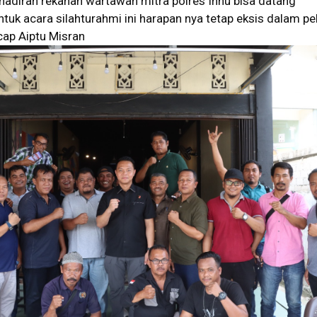
hadiran rekanan wartawan mitra polres Inhu bisa datang
uk acara silahturahmi ini harapan nya tetap eksis dalam pe
ucap Aiptu Misran