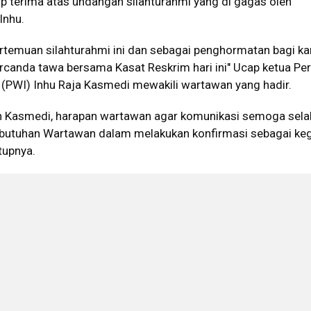
terima atas undangan silahturahmi yang di gagas oleh
Inhu.
ertemuan silahturahmi ini dan sebagai penghormatan bagi k
canda tawa bersama Kasat Reskrim hari ini" Ucap ketua Pe
(PWI) Inhu Raja Kasmedi mewakili wartawan yang hadir.
n Kasmedi, harapan wartawan agar komunikasi semoga sela
 kebutuhan Wartawan dalam melakukan konfirmasi sebagai ke
utupnya.