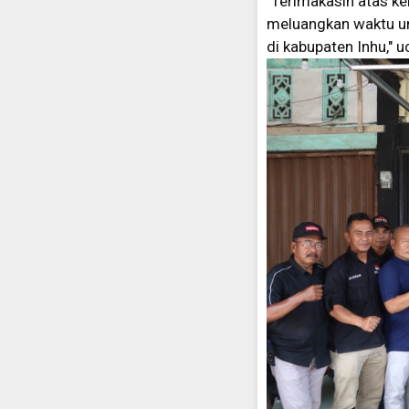
"Terimakasih atas ke
meluangkan waktu unt
di kabupaten Inhu," 