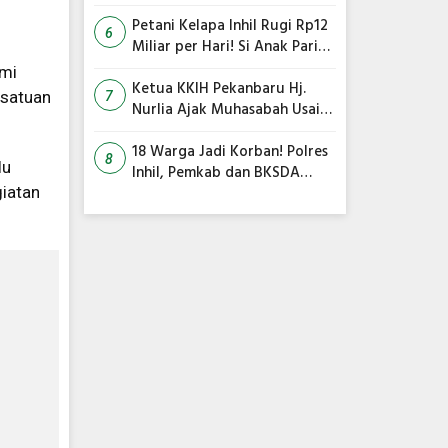
Satgas Gabungan Jadi Kunci
Utama
Petani Kelapa Inhil Rugi Rp12
6
Miliar per Hari! Si Anak Parit
Bongkar Penyebab Harga
ami
Terus Anjlok
Ketua KKIH Pekanbaru Hj.
rsatuan
7
Nurlia Ajak Muhasabah Usai
18 Warga Jadi Korban
Serangan Monyet di
18 Warga Jadi Korban! Polres
8
lu
Tembilahan
Inhil, Pemkab dan BKSDA
giatan
Bersatu Kejar Kera Liar
Peneror Tembilahan