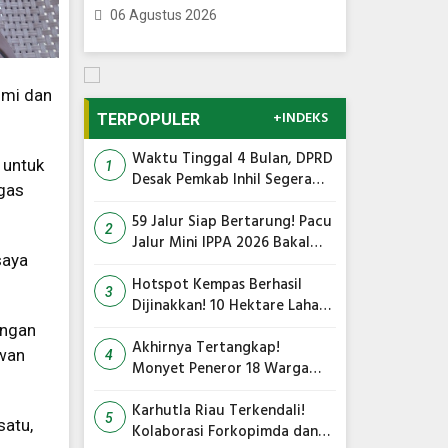
06 Agustus 2026
hmi dan
+INDEKS
TERPOPULER
Waktu Tinggal 4 Bulan, DPRD
 untuk
1
Desak Pemkab Inhil Segera
gas
Lelang Pasar Yos Sudarso
59 Jalur Siap Bertarung! Pacu
2
Jalur Mini IPPA 2026 Bakal
saya
Gegarkan Tepian Ronge Biru
Hotspot Kempas Berhasil
3
Dijinakkan! 10 Hektare Lahan
Gambut Terbakar, Kapolres
ungan
Inhil Pimpin Langsung
Akhirnya Tertangkap!
wan
4
Pemadaman
Monyet Peneror 18 Warga
Tembilahan Masuk Perangkap
Karhutla Riau Terkendali!
5
satu,
Kolaborasi Forkopimda dan