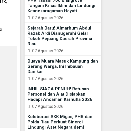
PHR Tanam 700 Mangrove
rk,
Tangani Krisis Iklim dan Lindungi
Keanekaragaman Hayati
07 Agustus 2026
Sejarah Baru! Almarhum Abdul
a
Razak Ardi Dianugerahi Gelar
Tokoh Pejuang Daerah Provinsi
Riau
07 Agustus 2026
Buaya Muara Masuk Kampung dan
Serang Warga, Ini Imbauan
Damkar
07 Agustus 2026
INHIL SIAGA PENUH! Ratusan
Personel dan Alat Disiapkan
Hadapi Ancaman Karhutla 2026
07 Agustus 2026
Koloborasi SKK Migas, PHR dan
Polda Riau Perkuat Sinergi
Lindungi Aset Negara demi