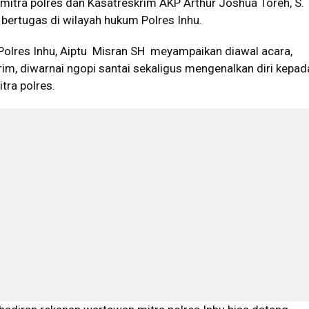
itra polres dan Kasatreskrim AKP Arthur Joshua Toreh, S. T
u bertugas di wilayah hukum Polres Inhu.
olres Inhu, Aiptu Misran SH meyampaikan diawal acara,
rim, diwarnai ngopi santai sekaligus mengenalkan diri kepad
tra polres.