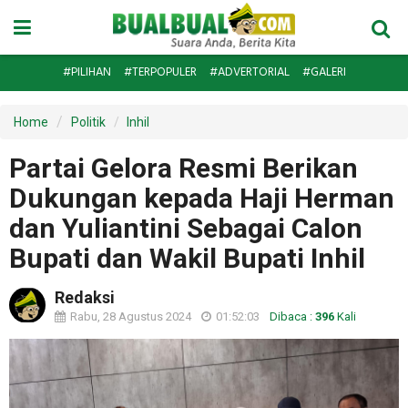
#PILIHAN
#TERPOPULER
#ADVERTORIAL
#GALERI
Home
Politik
Inhil
Partai Gelora Resmi Berikan
Dukungan kepada Haji Herman
dan Yuliantini Sebagai Calon
Bupati dan Wakil Bupati Inhil
Redaksi
Rabu, 28 Agustus 2024
01:52:03
Dibaca :
396
Kali