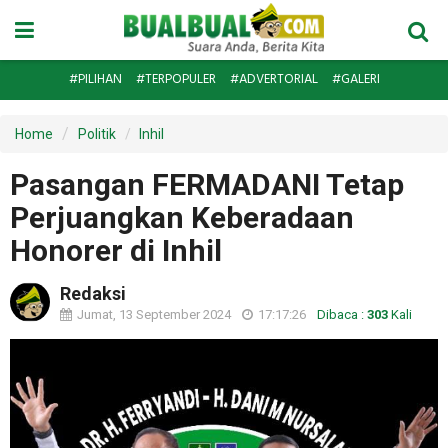
#PILIHAN
#TERPOPULER
#ADVERTORIAL
#GALERI
Home
Politik
Inhil
Pasangan FERMADANI Tetap
Perjuangkan Keberadaan
Honorer di Inhil
Redaksi
Jumat, 13 September 2024
17:17:26
Dibaca :
303
Kali