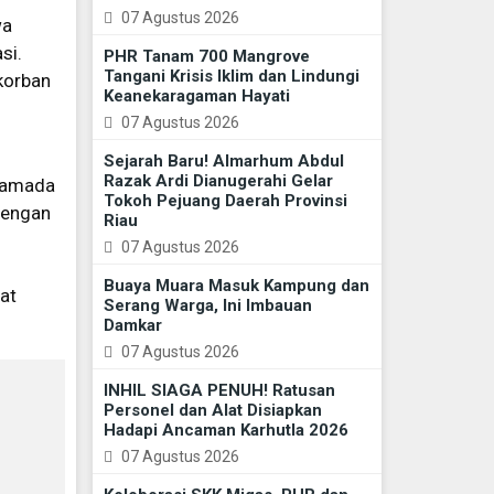
07 Agustus 2026
wa
si.
PHR Tanam 700 Mangrove
Tangani Krisis Iklim dan Lindungi
korban
Keanekaragaman Hayati
07 Agustus 2026
Sejarah Baru! Almarhum Abdul
Razak Ardi Dianugerahi Gelar
 Ramada
Tokoh Pejuang Daerah Provinsi
dengan
Riau
07 Agustus 2026
Buaya Muara Masuk Kampung dan
at
Serang Warga, Ini Imbauan
Damkar
07 Agustus 2026
INHIL SIAGA PENUH! Ratusan
Personel dan Alat Disiapkan
Hadapi Ancaman Karhutla 2026
07 Agustus 2026