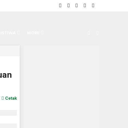
RISTIWA
MORE
uan
Cetak