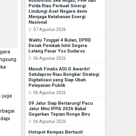
Koloborasi SKK Migas, PHR dan
Polda Riau Perkuat Sinergi
Lindungi Aset Negara demi
Menjaga Ketahanan Energi
Nasional
07 Agustus 2026
Waktu Tinggal 4 Bulan, DPRD
Desak Pemkab Inhil Segera
Lelang Pasar Yos Sudarso
egera
06 Agustus 2026
angsung
eka
Masuk Finalis ADLG Awards!
Sekdaprov Riau Bongkar Strategi
Digitalisasi yang Siap Ubah
Pelayanan Publik
g
06 Agustus 2026
 juga
59 Jalur Siap Bertarung! Pacu
Jalur Mini IPPA 2026 Bakal
erbagai
Gegarkan Tepian Ronge Biru
dapi
06 Agustus 2026
Hotspot Kempas Berhasil