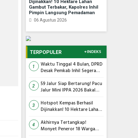
Dijinakkan! 10 Hektare Lahan
Gambut Terbakar, Kapolres Inhil
Pimpin Langsung Pemadaman
06 Agustus 2026
+INDEKS
TERPOPULER
Waktu Tinggal 4 Bulan, DPRD
1
Desak Pemkab Inhil Segera
Lelang Pasar Yos Sudarso
59 Jalur Siap Bertarung! Pacu
2
Jalur Mini IPPA 2026 Bakal
Gegarkan Tepian Ronge Biru
Hotspot Kempas Berhasil
3
Dijinakkan! 10 Hektare Lahan
Gambut Terbakar, Kapolres
Inhil Pimpin Langsung
Akhirnya Tertangkap!
4
Pemadaman
Monyet Peneror 18 Warga
Tembilahan Masuk Perangkap