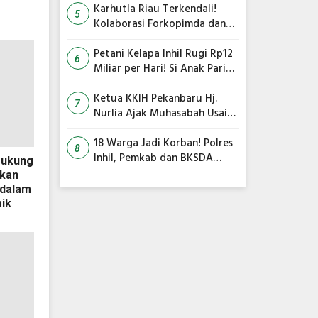
Karhutla Riau Terkendali!
5
Kolaborasi Forkopimda dan
Satgas Gabungan Jadi Kunci
Utama
Petani Kelapa Inhil Rugi Rp12
6
Miliar per Hari! Si Anak Parit
Bongkar Penyebab Harga
Terus Anjlok
Ketua KKIH Pekanbaru Hj.
7
Nurlia Ajak Muhasabah Usai
18 Warga Jadi Korban
Serangan Monyet di
18 Warga Jadi Korban! Polres
8
Tembilahan
Inhil, Pemkab dan BKSDA
Dukung
Bersatu Kejar Kera Liar
kan
Peneror Tembilahan
 dalam
ik