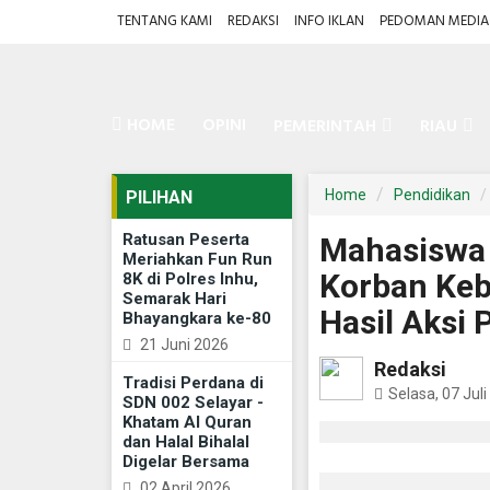
TENTANG KAMI
REDAKSI
INFO IKLAN
PEDOMAN MEDIA 
HOME
OPINI
PEMERINTAH
RIAU
Home
Pendidikan
PILIHAN
Ratusan Peserta
Mahasiswa 
Meriahkan Fun Run
Korban Keb
8K di Polres Inhu,
Semarak Hari
Hasil Aksi 
Bhayangkara ke-80
21 Juni 2026
Redaksi
Tradisi Perdana di
Selasa, 07 Jul
SDN 002 Selayar -
Khatam Al Quran
dan Halal Bihalal
Digelar Bersama
02 April 2026