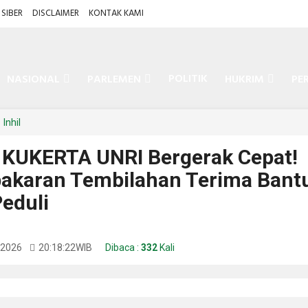
SIBER
DISCLAIMER
KONTAK KAMI
POLITIK
NASIONAL
PARLEMEN
HUKRIM
PE
Inhil
KUKERTA UNRI Bergerak Cepat!
akaran Tembilahan Terima Bant
Peduli
i 2026
20:18:22
WIB
Dibaca :
332
Kali