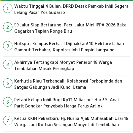
Waktu Tinggal 4 Bulan, DPRD Desak Pemkab Inhil Segera
1
Lelang Pasar Yos Sudarso
59 Jalur Siap Bertarung! Pacu Jalur Mini IPPA 2026 Bakal
2
Gegarkan Tepian Ronge Biru
Hotspot Kempas Berhasil Dijinakkan! 10 Hektare Lahan
3
Gambut Terbakar, Kapolres Inhil Pimpin Langsung
Pemadaman
Akhirnya Tertangkap! Monyet Peneror 18 Warga
4
Tembilahan Masuk Perangkap
Karhutla Riau Terkendali! Kolaborasi Forkopimda dan
5
Satgas Gabungan Jadi Kunci Utama
Petani Kelapa Inhil Rugi Rp12 Miliar per Hari! Si Anak
6
Parit Bongkar Penyebab Harga Terus Anjlok
Ketua KKIH Pekanbaru Hj. Nurlia Ajak Muhasabah Usai 18
7
Warga Jadi Korban Serangan Monyet di Tembilahan