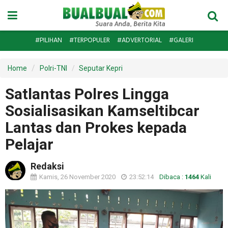
#PILIHAN
#TERPOPULER
#ADVERTORIAL
#GALERI
Home
Polri-TNI
Seputar Kepri
Satlantas Polres Lingga
Sosialisasikan Kamseltibcar
Lantas dan Prokes kepada
Pelajar
Redaksi
Kamis, 26 November 2020
23:52:14
Dibaca :
1464
Kali