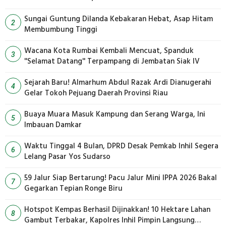
Sungai Guntung Dilanda Kebakaran Hebat, Asap Hitam
2
Membumbung Tinggi
Wacana Kota Rumbai Kembali Mencuat, Spanduk
3
''Selamat Datang'' Terpampang di Jembatan Siak IV
Sejarah Baru! Almarhum Abdul Razak Ardi Dianugerahi
4
Gelar Tokoh Pejuang Daerah Provinsi Riau
Buaya Muara Masuk Kampung dan Serang Warga, Ini
5
Imbauan Damkar
Waktu Tinggal 4 Bulan, DPRD Desak Pemkab Inhil Segera
6
Lelang Pasar Yos Sudarso
59 Jalur Siap Bertarung! Pacu Jalur Mini IPPA 2026 Bakal
7
Gegarkan Tepian Ronge Biru
Hotspot Kempas Berhasil Dijinakkan! 10 Hektare Lahan
8
Gambut Terbakar, Kapolres Inhil Pimpin Langsung