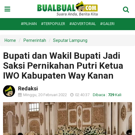
#PILIHAN
#TERPOPULER
#ADVERTORIAL
#GALERI
Home
Pemerintah
Seputar Lampung
Bupati dan Wakil Bupati Jadi
Saksi Pernikahan Putri Ketua
IWO Kabupaten Way Kanan
Redaksi
Minggu, 20 Februari 2022
02:40:37
Dibaca :
729
Kali