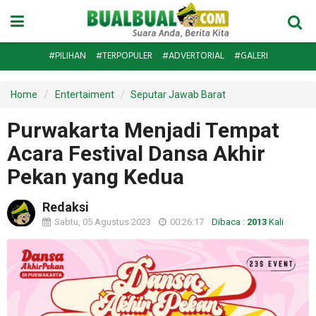
#PILIHAN
#TERPOPULER
#ADVERTORIAL
#GALERI
Home
Entertaiment
Seputar Jawab Barat
Purwakarta Menjadi Tempat
Acara Festival Dansa Akhir
Pekan yang Kedua
Redaksi
Sabtu, 05 Agustus 2023
00:26:17
Dibaca :
2013
Kali