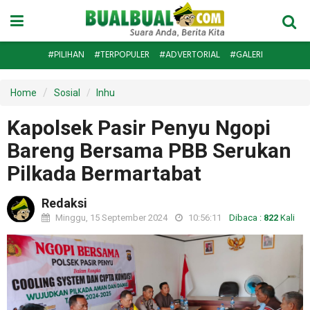
#PILIHAN
#TERPOPULER
#ADVERTORIAL
#GALERI
Home
Sosial
Inhu
Kapolsek Pasir Penyu Ngopi
Bareng Bersama PBB Serukan
Pilkada Bermartabat
Redaksi
Minggu, 15 September 2024
10:56:11
Dibaca :
822
Kali