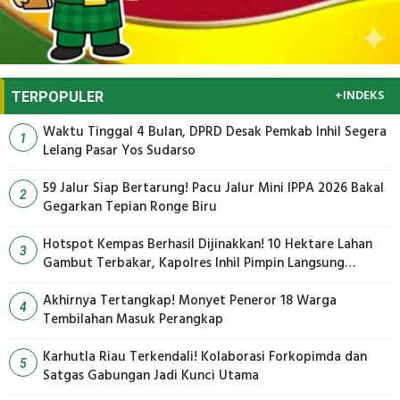
+INDEKS
TERPOPULER
Waktu Tinggal 4 Bulan, DPRD Desak Pemkab Inhil Segera
1
Lelang Pasar Yos Sudarso
59 Jalur Siap Bertarung! Pacu Jalur Mini IPPA 2026 Bakal
2
Gegarkan Tepian Ronge Biru
Hotspot Kempas Berhasil Dijinakkan! 10 Hektare Lahan
3
Gambut Terbakar, Kapolres Inhil Pimpin Langsung
Pemadaman
Akhirnya Tertangkap! Monyet Peneror 18 Warga
4
Tembilahan Masuk Perangkap
Karhutla Riau Terkendali! Kolaborasi Forkopimda dan
5
Satgas Gabungan Jadi Kunci Utama