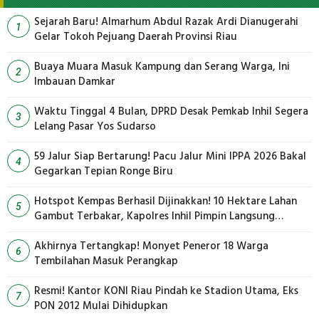
Sejarah Baru! Almarhum Abdul Razak Ardi Dianugerahi
1
Gelar Tokoh Pejuang Daerah Provinsi Riau
Buaya Muara Masuk Kampung dan Serang Warga, Ini
2
Imbauan Damkar
Waktu Tinggal 4 Bulan, DPRD Desak Pemkab Inhil Segera
3
Lelang Pasar Yos Sudarso
59 Jalur Siap Bertarung! Pacu Jalur Mini IPPA 2026 Bakal
4
Gegarkan Tepian Ronge Biru
Hotspot Kempas Berhasil Dijinakkan! 10 Hektare Lahan
5
Gambut Terbakar, Kapolres Inhil Pimpin Langsung
Pemadaman
Akhirnya Tertangkap! Monyet Peneror 18 Warga
6
Tembilahan Masuk Perangkap
Resmi! Kantor KONI Riau Pindah ke Stadion Utama, Eks
7
PON 2012 Mulai Dihidupkan