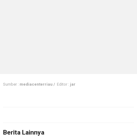
Sumber :
mediacenterriau /
Editor :
jar
Berita Lainnya