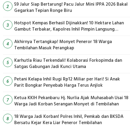
59 Jalur Siap Bertarung! Pacu Jalur Mini IPPA 2026 Bakal
2
Gegarkan Tepian Ronge Biru
Hotspot Kempas Berhasil Dijinakkan! 10 Hektare Lahan
3
Gambut Terbakar, Kapolres Inhil Pimpin Langsung
Pemadaman
Akhirnya Tertangkap! Monyet Peneror 18 Warga
4
Tembilahan Masuk Perangkap
Karhutla Riau Terkendali! Kolaborasi Forkopimda dan
5
Satgas Gabungan Jadi Kunci Utama
Petani Kelapa Inhil Rugi Rp12 Miliar per Hari! Si Anak
6
Parit Bongkar Penyebab Harga Terus Anjlok
Ketua KKIH Pekanbaru Hj. Nurlia Ajak Muhasabah Usai 18
7
Warga Jadi Korban Serangan Monyet di Tembilahan
18 Warga Jadi Korban! Polres Inhil, Pemkab dan BKSDA
8
Bersatu Kejar Kera Liar Peneror Tembilahan