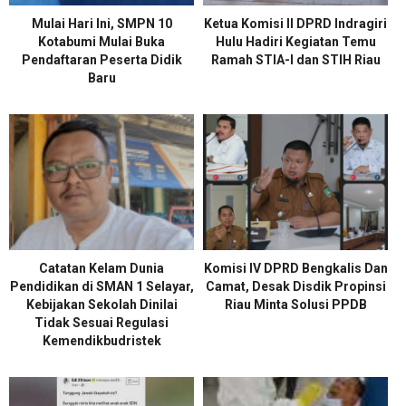
Mulai Hari Ini, SMPN 10
Ketua Komisi II DPRD Indragiri
Kotabumi Mulai Buka
Hulu Hadiri Kegiatan Temu
Pendaftaran Peserta Didik
Ramah STIA-I dan STIH Riau
Baru
Catatan Kelam Dunia
Komisi IV DPRD Bengkalis Dan
Pendidikan di SMAN 1 Selayar,
Camat, Desak Disdik Propinsi
Kebijakan Sekolah Dinilai
Riau Minta Solusi PPDB
Tidak Sesuai Regulasi
Kemendikbudristek