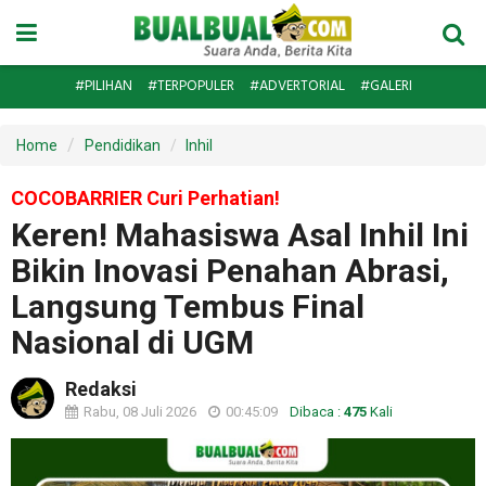
#PILIHAN
#TERPOPULER
#ADVERTORIAL
#GALERI
Home
Pendidikan
Inhil
COCOBARRIER Curi Perhatian!
Keren! Mahasiswa Asal Inhil Ini
Bikin Inovasi Penahan Abrasi,
Langsung Tembus Final
Nasional di UGM
Redaksi
Rabu, 08 Juli 2026
00:45:09
Dibaca :
475
Kali