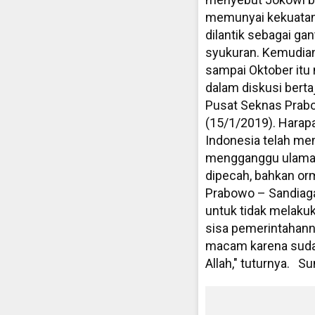
memunyai kekuatan
dilantik sebagai gan
syukuran. Kemudian 
sampai Oktober itu
dalam diskusi berta
Pusat Seknas Prabo
(15/1/2019). Harap
Indonesia telah mem
mengganggu ulama. 
dipecah, bahkan or
Prabowo – Sandiaga
untuk tidak melaku
sisa pemerintahanny
macam karena sudah
Allah," tuturnya. 