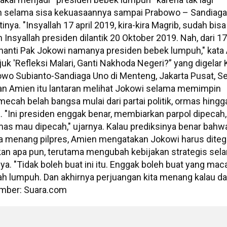
 selama sisa kekuasaannya sampai Prabowo – Sandiaga
tinya. "Insyallah 17 april 2019, kira-kira Magrib, sudah bisa
Insyallah presiden dilantik 20 Oktober 2019. Nah, dari 17 
 nanti Pak Jokowi namanya presiden bebek lumpuh," kata
juk 'Refleksi Malari, Ganti Nakhoda Negeri?” yang digelar 
wo Subianto-Sandiaga Uno di Menteng, Jakarta Pusat, S
an Amien itu lantaran melihat Jokowi selama memimpin
ecah belah bangsa mulai dari partai politik, ormas hingg
"Ini presiden enggak benar, membiarkan parpol dipecah
mas mau dipecah," ujarnya. Kalau prediksinya benar bahw
 menang pilpres, Amien mengatakan Jokowi harus dite
kan apa pun, terutama mengubah kebijakan strategis sel
a. "Tidak boleh buat ini itu. Enggak boleh buat yang ma
 lumpuh. Dan akhirnya perjuangan kita menang kalau dap
Sumber: Suara.com