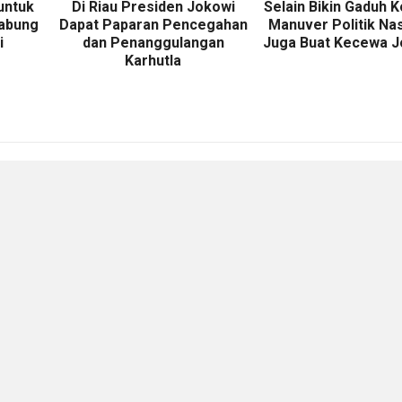
untuk
Di Riau Presiden Jokowi
Selain Bikin Gaduh Ko
Gabung
Dapat Paparan Pencegahan
Manuver Politik N
i
dan Penanggulangan
Juga Buat Kecewa J
Karhutla