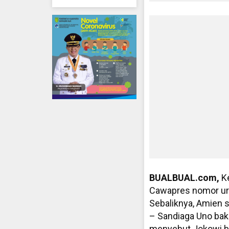
BUALBUAL.com,
K
Cawapres nomor uru
Sebaliknya, Amien
– Sandiaga Uno bak
menyebut Jokowi bak