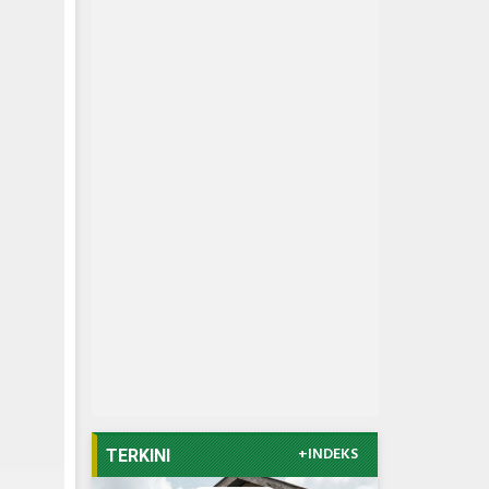
+INDEKS
TERKINI