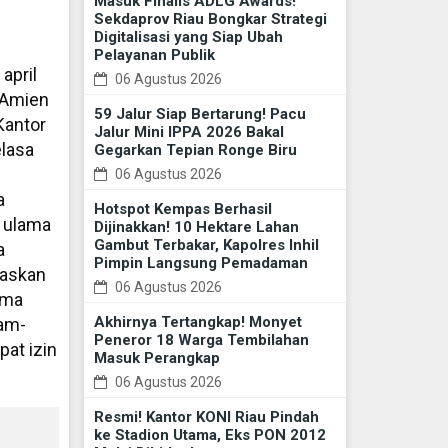
Masuk Finalis ADLG Awards!
Sekdaprov Riau Bongkar Strategi
Digitalisasi yang Siap Ubah
Pelayanan Publik
april
06 Agustus 2026
 Amien
59 Jalur Siap Bertarung! Pacu
Kantor
Jalur Mini IPPA 2026 Bakal
elasa
Gegarkan Tepian Ronge Biru
06 Agustus 2026
a
Hotspot Kempas Berhasil
, ulama
Dijinakkan! 10 Hektare Lahan
Gambut Terbakar, Kapolres Inhil
a
Pimpin Langsung Pemadaman
gaskan
06 Agustus 2026
ama
Akhirnya Tertangkap! Monyet
cam-
Peneror 18 Warga Tembilahan
at izin
Masuk Perangkap
06 Agustus 2026
Resmi! Kantor KONI Riau Pindah
ke Stadion Utama, Eks PON 2012