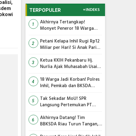
alisi,
asdem
+INDEKS
TERPOPULER
okowi
Akhirnya Tertangkap!
1
Monyet Peneror 18 Warga
Tembilahan Masuk Perangkap
Petani Kelapa Inhil Rugi Rp12
2
Miliar per Hari! Si Anak Parit
Bongkar Penyebab Harga
Terus Anjlok
Ketua KKIH Pekanbaru Hj.
3
Nurlia Ajak Muhasabah Usai
18 Warga Jadi Korban
Serangan Monyet di
18 Warga Jadi Korban! Polres
4
Tembilahan
Inhil, Pemkab dan BKSDA
Bersatu Kejar Kera Liar
Peneror Tembilahan
Tak Sekadar MoU! SPR
5
Langsung Pertemukan PT
TMC dengan RS Awal Bros
dan Ibnu Sina Bahas Kerja
Akhirnya Datang! Tim
6
Sama Pengelolaan Limbah
BBKSDA Riau Turun Tangan,
Teror Monyet Liar di Inhil