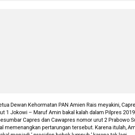
etua Dewan Kehormatan PAN Amien Rais meyakini, Capr
t 1 Jokowi – Maruf Amin bakal kalah dalam Pilpres 2019
 sesumbar Capres dan Cawapres nomor urut 2 Prabowo S
al memenangkan pertarungan tersebut. Karena itulah, A
al menjadi ‘ presiden bebek lumpuh ’ karena tak lagi