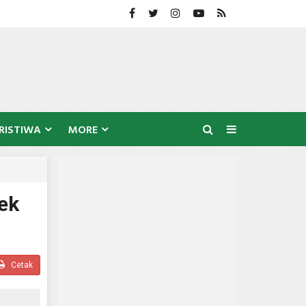
RISTIWA
MORE
ek
Cetak