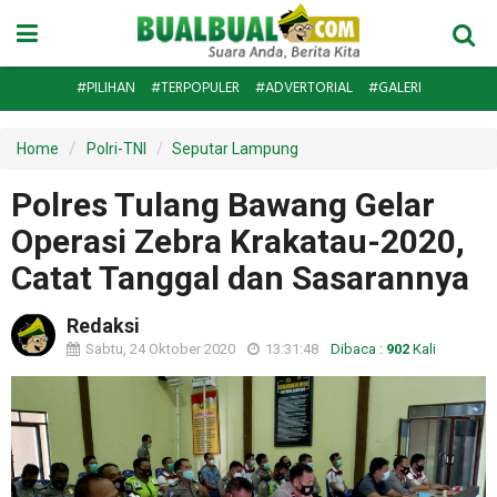
#PILIHAN
#TERPOPULER
#ADVERTORIAL
#GALERI
Home
Polri-TNI
Seputar Lampung
Polres Tulang Bawang Gelar
Operasi Zebra Krakatau-2020,
Catat Tanggal dan Sasarannya
Redaksi
Sabtu, 24 Oktober 2020
13:31:48
Dibaca :
902
Kali