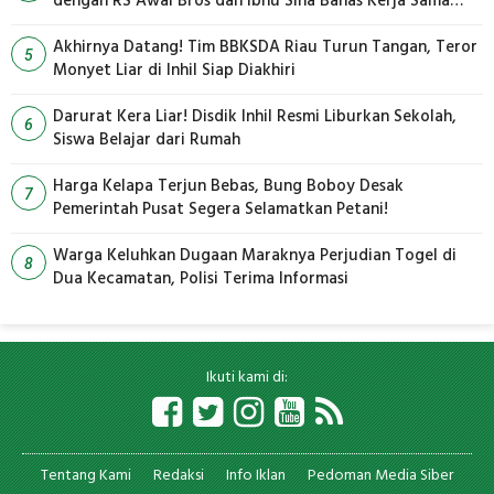
dengan RS Awal Bros dan Ibnu Sina Bahas Kerja Sama
Pengelolaan Limbah
Akhirnya Datang! Tim BBKSDA Riau Turun Tangan, Teror
5
Monyet Liar di Inhil Siap Diakhiri
Darurat Kera Liar! Disdik Inhil Resmi Liburkan Sekolah,
6
Siswa Belajar dari Rumah
Harga Kelapa Terjun Bebas, Bung Boboy Desak
7
Pemerintah Pusat Segera Selamatkan Petani!
Warga Keluhkan Dugaan Maraknya Perjudian Togel di
8
Dua Kecamatan, Polisi Terima Informasi
Ikuti kami di:
Tentang Kami
Redaksi
Info Iklan
Pedoman Media Siber