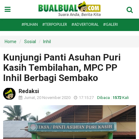
#PILIHAN
#TERPOPULER
#ADVERTORIAL
#GALERI
Home
Sosial
Inhil
Kunjungi Panti Asuhan Puri
Kasih Tembilahan, MPC PP
Inhil Berbagi Sembako
Redaksi
Jumat, 20 November 2020
17:15:27
Dibaca :
1572
Kali