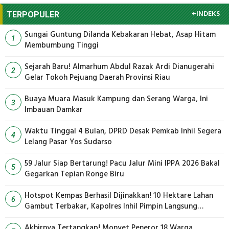
+INDEKS
TERPOPULER
Sungai Guntung Dilanda Kebakaran Hebat, Asap Hitam
1
Membumbung Tinggi
Sejarah Baru! Almarhum Abdul Razak Ardi Dianugerahi
2
Gelar Tokoh Pejuang Daerah Provinsi Riau
Buaya Muara Masuk Kampung dan Serang Warga, Ini
3
Imbauan Damkar
Waktu Tinggal 4 Bulan, DPRD Desak Pemkab Inhil Segera
4
Lelang Pasar Yos Sudarso
59 Jalur Siap Bertarung! Pacu Jalur Mini IPPA 2026 Bakal
5
Gegarkan Tepian Ronge Biru
Hotspot Kempas Berhasil Dijinakkan! 10 Hektare Lahan
6
Gambut Terbakar, Kapolres Inhil Pimpin Langsung
Pemadaman
Akhirnya Tertangkap! Monyet Peneror 18 Warga