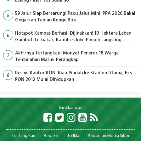
Lelang Pasar Yos Sudarso
59 Jalur Siap Bertarung! Pacu Jalur Mini IPPA 2026 Bakal
5
Gegarkan Tepian Ronge Biru
Hotspot Kempas Berhasil Dijinakkan! 10 Hektare Lahan
6
Gambut Terbakar, Kapolres Inhil Pimpin Langsung
Pemadaman
Akhirnya Tertangkap! Monyet Peneror 18 Warga
7
Tembilahan Masuk Perangkap
Resmi! Kantor KONI Riau Pindah ke Stadion Utama, Eks
8
PON 2012 Mulai Dihidupkan
Ikuti kami di:
Tentang Kami
Redaksi
Info Iklan
Pedoman Media Siber