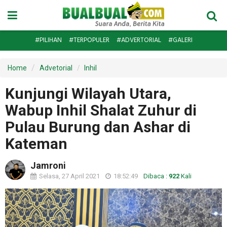
#PILIHAN
#TERPOPULER
#ADVERTORIAL
#GALERI
Home
Advetorial
Inhil
Kunjungi Wilayah Utara,
Wabup Inhil Shalat Zuhur di
Pulau Burung dan Ashar di
Kateman
Jamroni
Selasa, 27 April 2021
18:52:49
Dibaca :
922
Kali