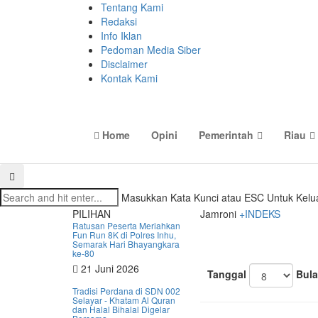
Tentang Kami
Redaksi
Info Iklan
Pedoman Media Siber
Disclaimer
Kontak Kami
Home
Opini
Pemerintah
Riau
Masukkan Kata Kunci atau ESC Untuk Kelu
PILIHAN
Jamroni
+INDEKS
Ratusan Peserta Meriahkan
Fun Run 8K di Polres Inhu,
Semarak Hari Bhayangkara
ke-80
21 Juni 2026
Tanggal
Bula
Tradisi Perdana di SDN 002
Selayar - Khatam Al Quran
dan Halal Bihalal Digelar