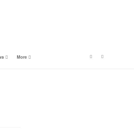
wa
More