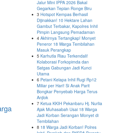
Jalur Mini IPPA 2026 Bakal
Gegarkan Tepian Ronge Biru
3
Hotspot Kempas Berhasil
Dijinakkan! 10 Hektare Lahan
Gambut Terbakar, Kapolres Inhil
Pimpin Langsung Pemadaman
4
Akhirnya Tertangkap! Monyet
Peneror 18 Warga Tembilahan
Masuk Perangkap
5
Karhutla Riau Terkendali!
Kolaborasi Forkopimda dan
Satgas Gabungan Jadi Kunci
Utama
6
Petani Kelapa Inhil Rugi Rp12
Miliar per Hari! Si Anak Parit
Bongkar Penyebab Harga Terus
Anjlok
7
Ketua KKIH Pekanbaru Hj. Nurlia
arga
Ajak Muhasabah Usai 18 Warga
Jadi Korban Serangan Monyet di
Tembilahan
8
18 Warga Jadi Korban! Polres