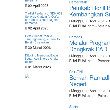
Bersama
Pemerintah
02 April 2026
Pemkab Rohil B
Kembangkan Sma
Tradisi Perdana di SDN 002
Selayar, Khatam Al-Qur’an
dan Halal Bihalal Digelar
Minggu, 09 April 2023
- 
Bersama
BUALBUAL.com - Selain fo
02 April 2026
Gerak Cepat Pemko
Pemdes
Tanjungpinang, 75 Ton Air
Melalui Progra
Bersih Disalurkan
Dongkrak PAD
30 Maret 2026
Dituding Membuat Bazar
Minggu, 09 April 2023
- 
Ilegal, Ayu Sitorus Angkat
BUALBUAL.com - Pemerint
Bicara
01 Maret 2026
Polri-TNI
Berkah Ramadha
Negeri
Minggu, 09 April 2023
- 
BUALBUAL.com - Polres L
Sosial