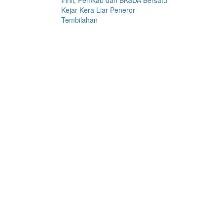
Inhil, Pemkab dan BKSDA Bersatu
Kejar Kera Liar Peneror
Tembilahan