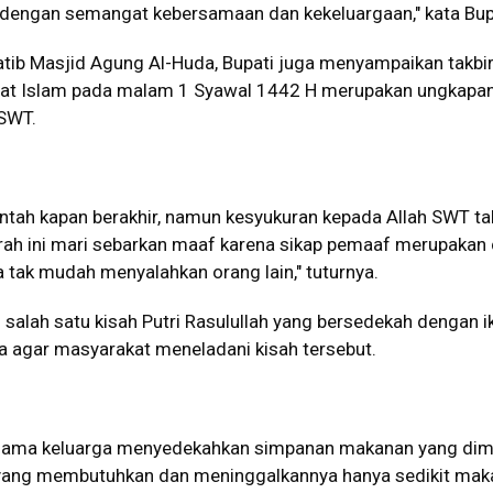
i dengan semangat kebersamaan dan kekeluargaan," kata Bup
tib Masjid Agung Al-Huda, Bupati juga menyampaikan takbi
t Islam pada malam 1 Syawal 1442 H merupakan ungkapan
 SWT.
ntah kapan berakhir, namun kesyukuran kepada Allah SWT ta
fitrah ini mari sebarkan maaf karena sikap pemaaf merupakan c
 tak mudah menyalahkan orang lain," tuturnya.
 salah satu kisah Putri Rasulullah yang bersedekah dengan ik
a agar masyarakat meneladani kisah tersebut.
ersama keluarga menyedekahkan simpanan makanan yang dimi
 yang membutuhkan dan meninggalkannya hanya sedikit ma