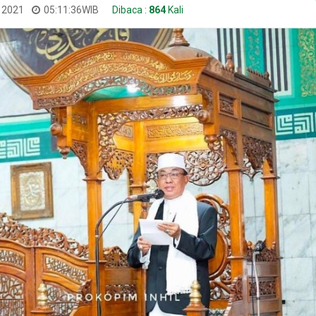
i 2021
05:11:36
WIB
Dibaca :
864
Kali