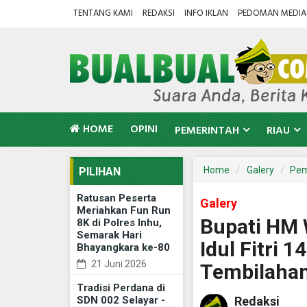
TENTANG KAMI
REDAKSI
INFO IKLAN
PEDOMAN MEDIA 
HOME
OPINI
PEMERINTAH
RIAU
Home
Galery
Pemd
PILIHAN
Ratusan Peserta
Galery
Meriahkan Fun Run
Bupati HM 
8K di Polres Inhu,
Semarak Hari
Idul Fitri 
Bhayangkara ke-80
21 Juni 2026
Tembilaha
Tradisi Perdana di
SDN 002 Selayar -
Redaksi