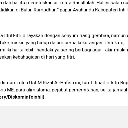
ya dan hal itu meneteskan air mata Rasullulah. Hal ini salah s
ndidikan di Bulan Ramadhan," papar Ayahanda Kabupaten Inhil 
 Idul Fitri dirayakan dengan senyum riang gembira, namun 
fakir miskin yang hidup dalam serba kekurangan. Untuk itu,
liki harta lebih, hendaknya sering berbagi agar fakir miskin
akan kebahagiaan di hari yang fitri.
 diimami oleh Ust M Rizal Al-Hafish ini, turut dihadiri Istri Bup
os ME, para alim ulama, pejabat pemerintahan, serta jamaa
ery/Diskominfoinhil)