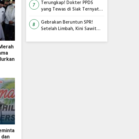
Informasi
Terungkap! Dokter PPDS
7
yang Tewas di Siak Ternyata
Bunuh Diri, Polisi Beberkan
Penyebabnya
Gebrakan Beruntun SPR!
8
Setelah Limbah, Kini Sawit
dan Pangan Jadi Mesin Baru
PAD Riau
 Merah
sama
lurkan
eminta
 dan