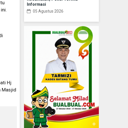
atu
Informasi
ini.
05 Agustus 2026
di
ati Hj
h Masjid