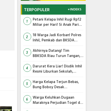
+INDEKS
TERPOPULER
Petani Kelapa Inhil Rugi Rp12
1
Miliar per Hari! Si Anak Parit
Bongkar Penyebab Harga
Terus Anjlok
18 Warga Jadi Korban! Polres
2
Inhil, Pemkab dan BKSDA
Bersatu Kejar Kera Liar
Peneror Tembilahan
Akhirnya Datang! Tim
3
BBKSDA Riau Turun Tangan,
Teror Monyet Liar di Inhil
Siap Diakhiri
Darurat Kera Liar! Disdik Inhil
4
Resmi Liburkan Sekolah,
Siswa Belajar dari Rumah
Harga Kelapa Terjun Bebas,
5
Bung Boboy Desak
Pemerintah Pusat Segera
Selamatkan Petani!
Warga Keluhkan Dugaan
6
Maraknya Perjudian Togel di
Dua Kecamatan, Polisi Terima