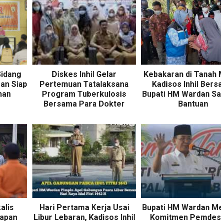
Sidang
Diskes Inhil Gelar
Kebakaran di Tanah
an Siap
Pertemuan Tatalaksana
Kadisos Inhil Ber
han
Program Tuberkulosis
Bupati HM Wardan Sa
Bersama Para Dokter
Bantuan
alis
Hari Pertama Kerja Usai
Bupati HM Wardan M
iapan
Libur Lebaran, Kadisos Inhil
Komitmen Pemdes