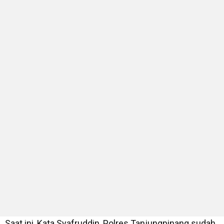
Saat ini, Kata Syafruddin, Polres Tanjungpinang sudah