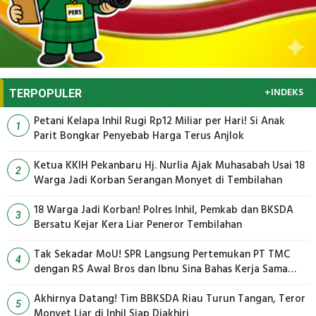
+INDEKS
TERPOPULER
Petani Kelapa Inhil Rugi Rp12 Miliar per Hari! Si Anak
1
Parit Bongkar Penyebab Harga Terus Anjlok
Ketua KKIH Pekanbaru Hj. Nurlia Ajak Muhasabah Usai 18
2
Warga Jadi Korban Serangan Monyet di Tembilahan
18 Warga Jadi Korban! Polres Inhil, Pemkab dan BKSDA
3
Bersatu Kejar Kera Liar Peneror Tembilahan
Tak Sekadar MoU! SPR Langsung Pertemukan PT TMC
4
dengan RS Awal Bros dan Ibnu Sina Bahas Kerja Sama
Pengelolaan Limbah
Akhirnya Datang! Tim BBKSDA Riau Turun Tangan, Teror
5
Monyet Liar di Inhil Siap Diakhiri