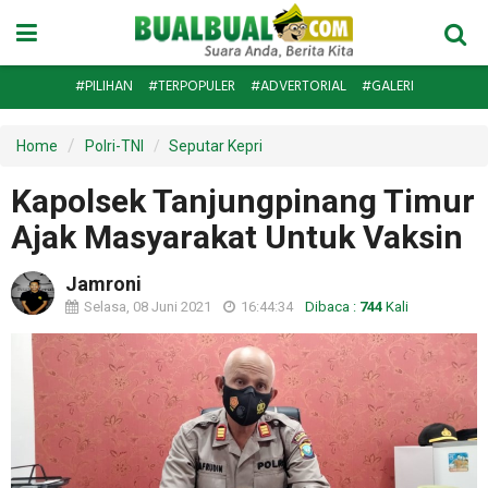
#PILIHAN
#TERPOPULER
#ADVERTORIAL
#GALERI
Home
Polri-TNI
Seputar Kepri
Kapolsek Tanjungpinang Timur
Ajak Masyarakat Untuk Vaksin
Jamroni
Selasa, 08 Juni 2021
16:44:34
Dibaca :
744
Kali