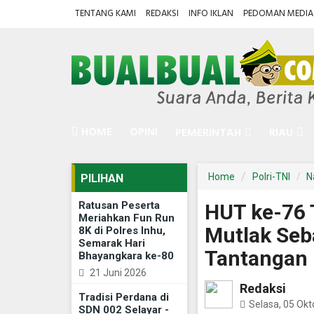
TENTANG KAMI
REDAKSI
INFO IKLAN
PEDOMAN MEDIA 
HOME
OPINI
PEMERINTAH
RIAU
Home
Polri-TNI
N
PILIHAN
Ratusan Peserta
HUT ke-76 T
Meriahkan Fun Run
Mutlak Seb
8K di Polres Inhu,
Semarak Hari
Tantangan
Bhayangkara ke-80
21 Juni 2026
Redaksi
Tradisi Perdana di
Selasa, 05 Ok
SDN 002 Selayar -