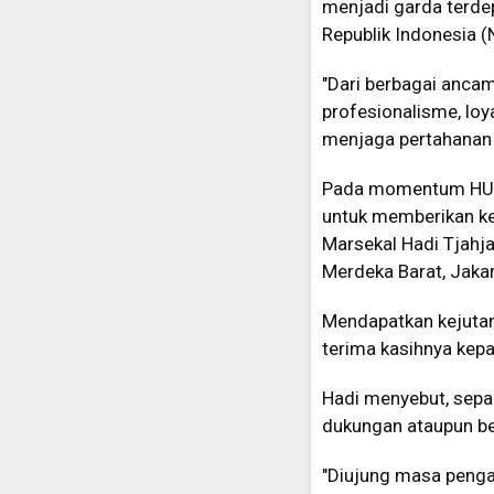
menjadi garda terde
Republik Indonesia (
"Dari berbagai anca
profesionalisme, loy
menjaga pertahanan wi
Pada momentum HUT T
untuk memberikan k
Marsekal Hadi Tjahj
Merdeka Barat, Jakar
Mendapatkan kejutan 
terima kasihnya kepa
Hadi menyebut, sepa
dukungan ataupun ben
"Diujung masa penga