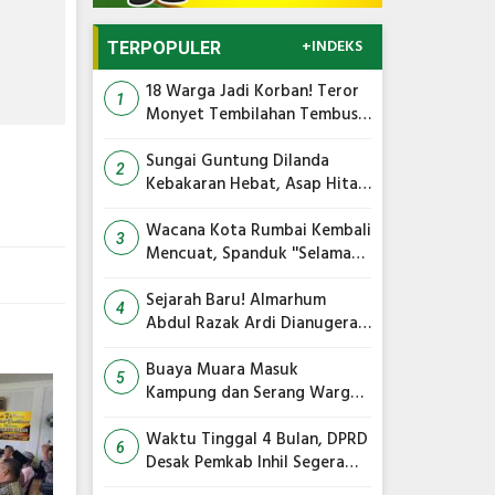
+INDEKS
TERPOPULER
18 Warga Jadi Korban! Teror
1
Monyet Tembilahan Tembus
Media Internasional, AFP Ikut
Soroti
Sungai Guntung Dilanda
2
Kebakaran Hebat, Asap Hitam
Membumbung Tinggi
Wacana Kota Rumbai Kembali
3
Mencuat, Spanduk ''Selamat
Datang'' Terpampang di
Jembatan Siak IV
Sejarah Baru! Almarhum
4
Abdul Razak Ardi Dianugerahi
Gelar Tokoh Pejuang Daerah
Provinsi Riau
Buaya Muara Masuk
5
Kampung dan Serang Warga,
Ini Imbauan Damkar
Waktu Tinggal 4 Bulan, DPRD
6
Desak Pemkab Inhil Segera
Lelang Pasar Yos Sudarso