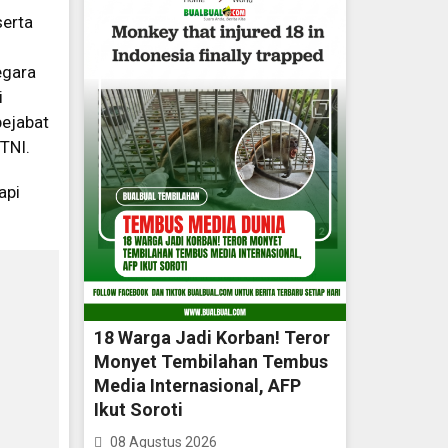
serta
egara
i
pejabat
 TNI.
api
18 Warga Jadi Korban! Teror
Monyet Tembilahan Tembus
Media Internasional, AFP
Ikut Soroti
08 Agustus 2026