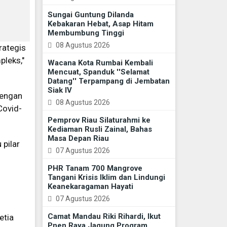
Sungai Guntung Dilanda
Kebakaran Hebat, Asap Hitam
Membumbung Tinggi
08 Agustus 2026
rategis
leks,"
Wacana Kota Rumbai Kembali
Mencuat, Spanduk ''Selamat
Datang'' Terpampang di Jembatan
Siak IV
dengan
08 Agustus 2026
Covid-
Pemprov Riau Silaturahmi ke
Kediaman Rusli Zainal, Bahas
Masa Depan Riau
 pilar
07 Agustus 2026
PHR Tanam 700 Mangrove
Tangani Krisis Iklim dan Lindungi
Keanekaragaman Hayati
07 Agustus 2026
Camat Mandau Riki Rihardi, Ikut
etia
Pnen Raya Jagung Program