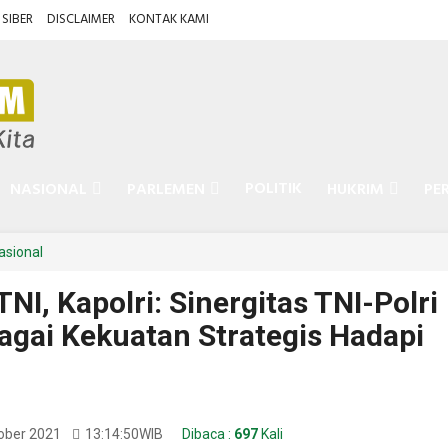
SIBER
DISCLAIMER
KONTAK KAMI
POLITIK
NASIONAL
PARLEMEN
HUKRIM
PE
asional
NI, Kapolri: Sinergitas TNI-Polri
agai Kekuatan Strategis Hadapi
tober 2021
13:14:50
WIB
Dibaca :
697
Kali