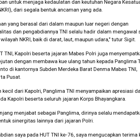
pan untuk menjaga kedaulatan dan keutuhan Negara Kesatu
NKRI), dari segala bentuk ancaman yang ada.
man yang berasal dari dalam maupun luar negeri dengan
alitas dan pengabdiannya TNI selalu hadir dalam mengawal 
layah NKRI, baik di darat, laut, maupun udara," tutur Sigit.
NI, Kapolri beserta jajaran Mabes Polri juga menyempatka
ejutan dengan membawa kue ulang tahun kepada Panglima 
anto di kantornya Subden Merdeka Barat Denma Mabes TNI,
ta Pusat.
kecil dari Kapolri, Panglima TNI menyampaikan apresiasi d
da Kapolri beserta seluruh jajaran Korps Bhayangkara.
njang menjabat sebagai Panglima, dirinya selalu mendapat
tuk sinergitas lainnya dari jajaran Polri.
bdian saya pada HUT TNI ke-76, saya mengucapkan terima 