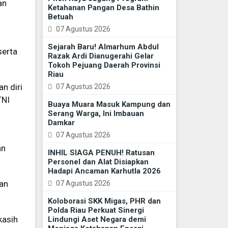
an
Ketahanan Pangan Desa Bathin
Betuah
07 Agustus 2026
Sejarah Baru! Almarhum Abdul
serta
Razak Ardi Dianugerahi Gelar
Tokoh Pejuang Daerah Provinsi
Riau
n diri
07 Agustus 2026
TNI
Buaya Muara Masuk Kampung dan
Serang Warga, Ini Imbauan
Damkar
07 Agustus 2026
an
INHIL SIAGA PENUH! Ratusan
Personel dan Alat Disiapkan
Hadapi Ancaman Karhutla 2026
kan
07 Agustus 2026
Koloborasi SKK Migas, PHR dan
Polda Riau Perkuat Sinergi
kasih
Lindungi Aset Negara demi