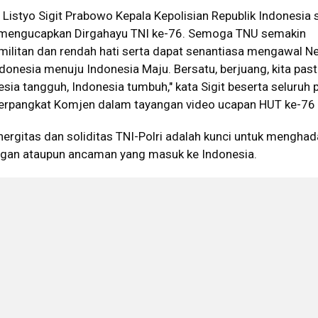
i Listyo Sigit Prabowo Kepala Kepolisian Republik Indonesia 
i mengucapkan Dirgahayu TNI ke-76. Semoga TNU semakin
n, militan dan rendah hati serta dapat senantiasa mengawal N
donesia menuju Indonesia Maju. Bersatu, berjuang, kita past
ia tangguh, Indonesia tumbuh," kata Sigit beserta seluruh 
erpangkat Komjen dalam tayangan video ucapan HUT ke-76
nergitas dan soliditas TNI-Polri adalah kunci untuk menghad
ngan ataupun ancaman yang masuk ke Indonesia.