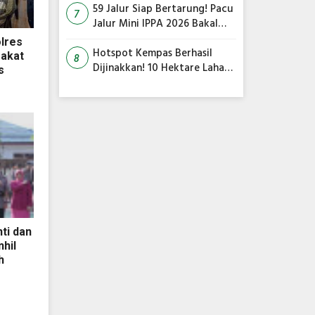
59 Jalur Siap Bertarung! Pacu
7
Jalur Mini IPPA 2026 Bakal
Gegarkan Tepian Ronge Biru
lres
Hotspot Kempas Berhasil
rakat
8
Dijinakkan! 10 Hektare Lahan
s
Gambut Terbakar, Kapolres
Inhil Pimpin Langsung
Pemadaman
ti dan
hil
h