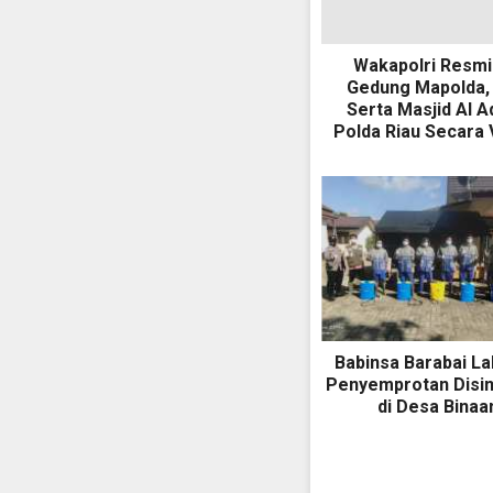
Wakapolri Resm
Gedung Mapolda,
Serta Masjid Al 
Polda Riau Secara V
Babinsa Barabai L
Penyemprotan Disi
di Desa Binaa