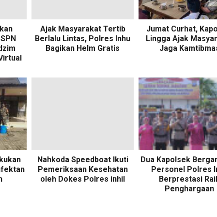
ikan
Ajak Masyarakat Tertib
Jumat Curhat, Kapo
 SPN
Berlalu Lintas, Polres Inhu
Lingga Ajak Masya
Adzim
Bagikan Helm Gratis
Jaga Kamtibma
irtual
akukan
Nahkoda Speedboat Ikuti
Dua Kapolsek Bergan
nfektan
Pemeriksaan Kesehatan
Personel Polres In
n
oleh Dokes Polres inhil
Berprestasi Rai
Penghargaan