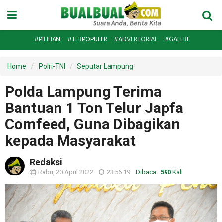
#PILIHAN
#TERPOPULER
#ADVERTORIAL
#GALERI
Home
Polri-TNI
Seputar Lampung
Polda Lampung Terima
Bantuan 1 Ton Telur Japfa
Comfeed, Guna Dibagikan
kepada Masyarakat
Redaksi
Rabu, 20 April 2022
23:56:19
Dibaca :
590
Kali