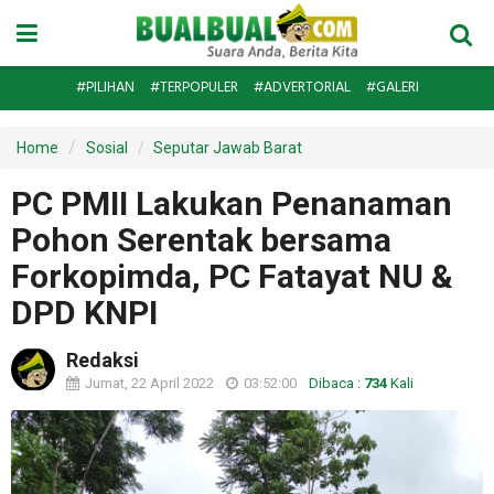
#PILIHAN
#TERPOPULER
#ADVERTORIAL
#GALERI
Home
Sosial
Seputar Jawab Barat
PC PMII Lakukan Penanaman
Pohon Serentak bersama
Forkopimda, PC Fatayat NU &
DPD KNPI
Redaksi
Jumat, 22 April 2022
03:52:00
Dibaca :
734
Kali