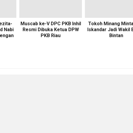
ezita-
Muscab ke-V DPC PKB Inhil
Tokoh Minang Minta
d Nabi
Resmi Dibuka Ketua DPW
Iskandar Jadi Wakil 
dengan
PKB Riau
Bintan