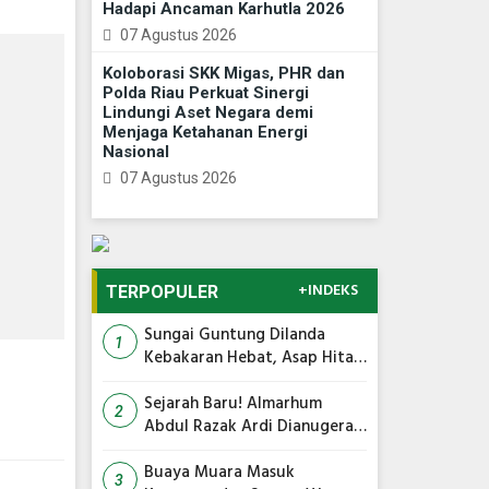
Hadapi Ancaman Karhutla 2026
07 Agustus 2026
Koloborasi SKK Migas, PHR dan
Polda Riau Perkuat Sinergi
Lindungi Aset Negara demi
Menjaga Ketahanan Energi
Nasional
07 Agustus 2026
+INDEKS
TERPOPULER
Sungai Guntung Dilanda
1
Kebakaran Hebat, Asap Hitam
Membumbung Tinggi
Sejarah Baru! Almarhum
2
Abdul Razak Ardi Dianugerahi
Gelar Tokoh Pejuang Daerah
Provinsi Riau
Buaya Muara Masuk
3