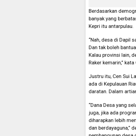
Berdasarkan demograf
banyak yang berbatas
Kepri itu antarpulau.
“Nah, desa di Dapil s
Dan tak boleh bantua
Kalau provinsi lain,
Raker kemarin,” kata
Justru itu, Cen Sui
ada di Kepulauan Ri
daratan. Dalam artia
“Dana Desa yang selam
juga, jika ada prog
diharapkan lebih me
dan berdayaguna,” d
pembangunan desa di