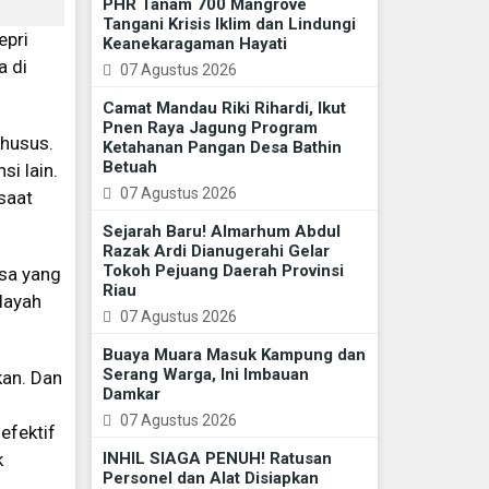
PHR Tanam 700 Mangrove
Tangani Krisis Iklim dan Lindungi
epri
Keanekaragaman Hayati
a di
07 Agustus 2026
Camat Mandau Riki Rihardi, Ikut
Pnen Raya Jagung Program
khusus.
Ketahanan Pangan Desa Bathin
Betuah
i lain.
07 Agustus 2026
saat
Sejarah Baru! Almarhum Abdul
Razak Ardi Dianugerahi Gelar
Tokoh Pejuang Daerah Provinsi
esa yang
Riau
layah
07 Agustus 2026
Buaya Muara Masuk Kampung dan
Serang Warga, Ini Imbauan
kan. Dan
Damkar
07 Agustus 2026
efektif
k
INHIL SIAGA PENUH! Ratusan
Personel dan Alat Disiapkan