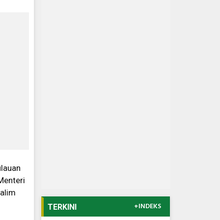
ulauan
Menteri
alim
+INDEKS
TERKINI