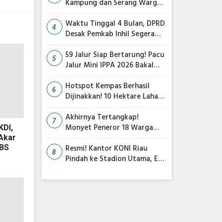
Kampung dan Serang Warga,
Ini Imbauan Damkar
Waktu Tinggal 4 Bulan, DPRD
4
Desak Pemkab Inhil Segera
Lelang Pasar Yos Sudarso
59 Jalur Siap Bertarung! Pacu
5
Jalur Mini IPPA 2026 Bakal
Gegarkan Tepian Ronge Biru
Hotspot Kempas Berhasil
6
Dijinakkan! 10 Hektare Lahan
Gambut Terbakar, Kapolres
Inhil Pimpin Langsung
Akhirnya Tertangkap!
7
Pemadaman
Monyet Peneror 18 Warga
KDI,
Tembilahan Masuk Perangkap
Akar
BS
Resmi! Kantor KONI Riau
8
Pindah ke Stadion Utama, Eks
PON 2012 Mulai Dihidupkan