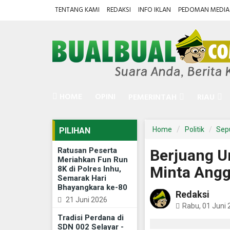
TENTANG KAMI
REDAKSI
INFO IKLAN
PEDOMAN MEDIA 
HOME
OPINI
PEMERINTAH
RIAU
Home
Politik
Sepu
PILIHAN
Ratusan Peserta
Berjuang U
Meriahkan Fun Run
Minta Ang
8K di Polres Inhu,
Semarak Hari
Bhayangkara ke-80
Redaksi
21 Juni 2026
Rabu, 01 Juni
Tradisi Perdana di
SDN 002 Selayar -