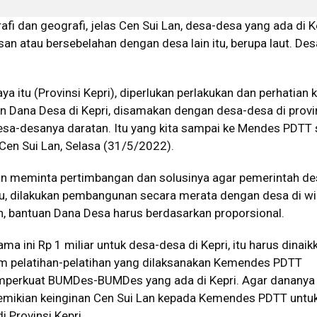
i dan geografi, jelas Cen Sui Lan, desa-desa yang ada di K
an atau bersebelahan dengan desa lain itu, berupa laut. Des
aya itu (Provinsi Kepri), diperlukan perlakukan dan perhatian 
n Dana Desa di Kepri, disamakan dengan desa-desa di provins
 desa-desanya daratan. Itu yang kita sampai ke Mendes PDTT 
 Cen Sui Lan, Selasa (31/5/2022).
 Lan meminta pertimbangan dan solusinya agar pemerintah d
au, dilakukan pembangunan secara merata dengan desa di wi
n, bantuan Dana Desa harus berdasarkan proporsional.
a ini Rp 1 miliar untuk desa-desa di Kepri, itu harus dinaik
ram pelatihan-pelatihan yang dilaksanakan Kemendes PDTT
mperkuat BUMDes-BUMDes yang ada di Kepri. Agar dananya 
emikian keinginan Cen Sui Lan kepada Kemendes PDTT untu
 Provinsi Kepri.