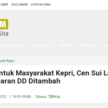
SIBER
DISCLAIMER
KONTAK KAMI
POLITIK
NASIONAL
PARLEMEN
HUKRIM
PE
tar Kepri
ntuk Masyarakat Kepri, Cen Sui 
garan DD Ditambah
 2022
18:09:49
WIB
Dibaca :
729
Kali