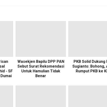
risan
Wasekjen Bapilu DPP PAN
PKB Solid Dukung 
sal
Sebut Surat Rekomendasi
Sugianto: Bohong, 
id - SF
Untuk Hamulian Tidak
Rumput PKB ke K
 Dumai
Benar