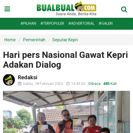
#PILIHAN
#TERPOPULER
#ADVERTORIAL
#GALERI
Home
Pemerintah
Seputar Kepri
Hari pers Nasional Gawat Kepri
Adakan Dialog
Redaksi
Sabtu, 18 Februari 2023
14:43:05
Dibaca :
485
Kali