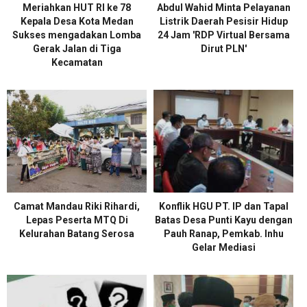
Meriahkan HUT RI ke 78
Abdul Wahid Minta Pelayanan
Kepala Desa Kota Medan
Listrik Daerah Pesisir Hidup
Sukses mengadakan Lomba
24 Jam 'RDP Virtual Bersama
Gerak Jalan di Tiga
Dirut PLN'
Kecamatan
Camat Mandau Riki Rihardi,
Konflik HGU PT. IP dan Tapal
Lepas Peserta MTQ Di
Batas Desa Punti Kayu dengan
Kelurahan Batang Serosa
Pauh Ranap, Pemkab. Inhu
Gelar Mediasi