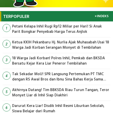
+INDEKS
TERPOPULER
Petani Kelapa Inhil Rugi Rp12 Miliar per Hari! Si Anak
1
Parit Bongkar Penyebab Harga Terus Anjlok
Ketua KKIH Pekanbaru Hj. Nurlia Ajak Muhasabah Usai 18
2
Warga Jadi Korban Serangan Monyet di Tembilahan
18 Warga Jadi Korban! Polres Inhil, Pemkab dan BKSDA
3
Bersatu Kejar Kera Liar Peneror Tembilahan
Tak Sekadar MoU! SPR Langsung Pertemukan PT TMC
4
dengan RS Awal Bros dan Ibnu Sina Bahas Kerja Sama
Pengelolaan Limbah
Akhirnya Datang! Tim BBKSDA Riau Turun Tangan, Teror
5
Monyet Liar di Inhil Siap Diakhiri
Darurat Kera Liar! Disdik Inhil Resmi Liburkan Sekolah,
6
Siswa Belajar dari Rumah