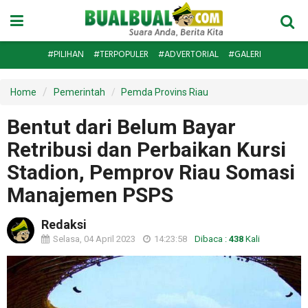
#PILIHAN
#TERPOPULER
#ADVERTORIAL
#GALERI
Home
Pemerintah
Pemda Provins Riau
Bentut dari Belum Bayar
Retribusi dan Perbaikan Kursi
Stadion, Pemprov Riau Somasi
Manajemen PSPS
Redaksi
Selasa, 04 April 2023
14:23:58
Dibaca :
438
Kali