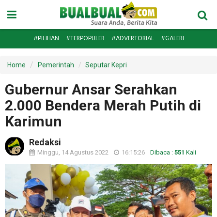
#PILIHAN
#TERPOPULER
#ADVERTORIAL
#GALERI
Home
Pemerintah
Seputar Kepri
Gubernur Ansar Serahkan
2.000 Bendera Merah Putih di
Karimun
Redaksi
Minggu, 14 Agustus 2022
16:15:26
Dibaca :
551
Kali