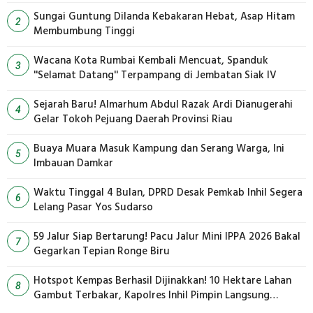
Sungai Guntung Dilanda Kebakaran Hebat, Asap Hitam
2
Membumbung Tinggi
Wacana Kota Rumbai Kembali Mencuat, Spanduk
3
''Selamat Datang'' Terpampang di Jembatan Siak IV
Sejarah Baru! Almarhum Abdul Razak Ardi Dianugerahi
4
Gelar Tokoh Pejuang Daerah Provinsi Riau
Buaya Muara Masuk Kampung dan Serang Warga, Ini
5
Imbauan Damkar
Waktu Tinggal 4 Bulan, DPRD Desak Pemkab Inhil Segera
6
Lelang Pasar Yos Sudarso
59 Jalur Siap Bertarung! Pacu Jalur Mini IPPA 2026 Bakal
7
Gegarkan Tepian Ronge Biru
Hotspot Kempas Berhasil Dijinakkan! 10 Hektare Lahan
8
Gambut Terbakar, Kapolres Inhil Pimpin Langsung
Pemadaman