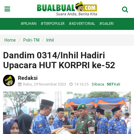
#PILIHAN
#TERPOPULER
#ADVERTORIAL
#GALERI
Home
Polri-TNI
Inhil
Dandim 0314/Inhil Hadiri
Upacara HUT KORPRI ke-52
Redaksi
Rabu, 29 November 2023
14:16:25
Dibaca :
507
Kali