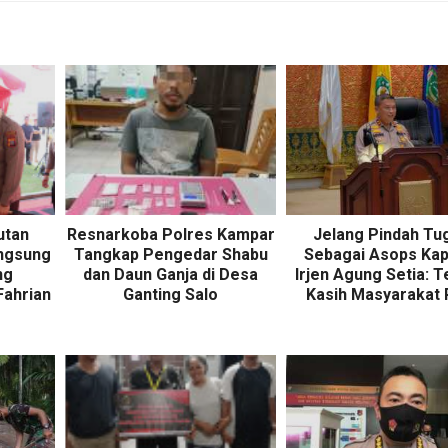
utan
Resnarkoba Polres Kampar
Jelang Pindah Tu
angsung
Tangkap Pengedar Shabu
Sebagai Asops Kapo
ng
dan Daun Ganja di Desa
Irjen Agung Setia: 
ahrian
Ganting Salo
Kasih Masyarakat 
r