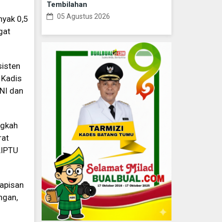
Tembilahan
05 Agustus 2026
nyak 0,5
gat
sisten
 Kadis
TNI dan
ngkah
rat
AIPTU
lapisan
ngan,