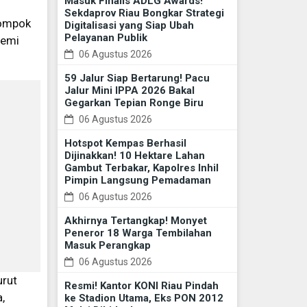
Masuk Finalis ADLG Awards!
Sekdaprov Riau Bongkar Strategi
lompok
Digitalisasi yang Siap Ubah
Pelayanan Publik
demi
06 Agustus 2026
59 Jalur Siap Bertarung! Pacu
Jalur Mini IPPA 2026 Bakal
Gegarkan Tepian Ronge Biru
06 Agustus 2026
Hotspot Kempas Berhasil
Dijinakkan! 10 Hektare Lahan
Gambut Terbakar, Kapolres Inhil
Pimpin Langsung Pemadaman
06 Agustus 2026
Akhirnya Tertangkap! Monyet
Peneror 18 Warga Tembilahan
Masuk Perangkap
06 Agustus 2026
urut
Resmi! Kantor KONI Riau Pindah
,
ke Stadion Utama, Eks PON 2012