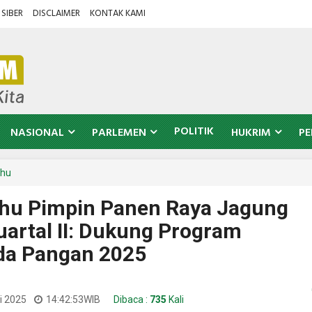
SIBER
DISCLAIMER
KONTAK KAMI
POLITIK
NASIONAL
PARLEMEN
HUKRIM
PE
nhu
nhu Pimpin Panen Raya Jagung
uartal II: Dukung Program
a Pangan 2025
i 2025
14:42:53
WIB
Dibaca :
735
Kali