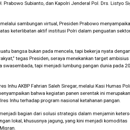
. Prabowo Subianto, dan Kapolri Jenderal Pol. Drs. Listyo Si
melalui sambungan virtual, Presiden Prabowo menyampaik
tas keterlibatan aktif institusi Polri dalam penguatan sekto
suatu bangsa bukan pada mencela, tapi bekerja nyata dengan
rakyat,” tegas Presiden, seraya menekankan target ambisius
ya swasembada, tapi menjadi lumbung pangan dunia pada 2
res Inhu AKBP Fahrian Saleh Siregar, melalui Kasi Humas Pol
 menyampaikan bahwa kegiatan panen serentak ini merupakan
lres Inhu terhadap program nasional ketahanan pangan.
enjadi bagian dari solusi strategis dalam menjamin keter
ngan lokal, khususnya jagung, yang kini menjadi komoditas
 Misran.