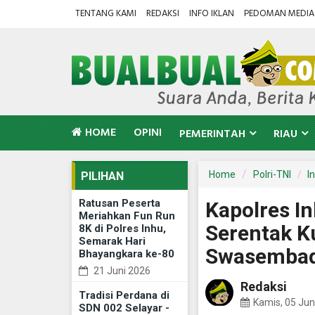
TENTANG KAMI
REDAKSI
INFO IKLAN
PEDOMAN MEDIA 
HOME
OPINI
PEMERINTAH
RIAU
Home
Polri-TNI
I
PILIHAN
Ratusan Peserta
Kapolres I
Meriahkan Fun Run
Serentak K
8K di Polres Inhu,
Semarak Hari
Swasembad
Bhayangkara ke-80
21 Juni 2026
Redaksi
Tradisi Perdana di
Kamis, 05 Jun
SDN 002 Selayar -