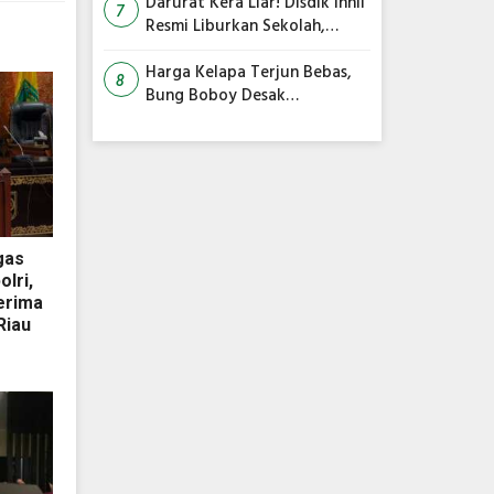
Siap Diakhiri
Darurat Kera Liar! Disdik Inhil
7
Resmi Liburkan Sekolah,
Siswa Belajar dari Rumah
Harga Kelapa Terjun Bebas,
8
Bung Boboy Desak
Pemerintah Pusat Segera
Selamatkan Petani!
gas
lri,
Terima
Riau