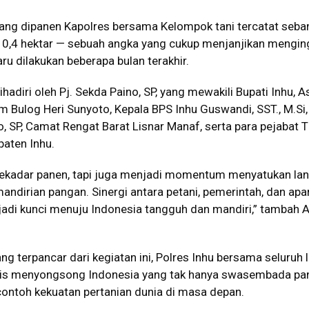
yang dipanen Kapolres bersama Kelompok tani tercatat seba
as 0,4 hektar — sebuah angka yang cukup menjanjikan mengin
aru dilakukan beberapa bulan terakhir.
dihadiri oleh Pj. Sekda Paino, SP, yang mewakili Bupati Inhu, A
 Bulog Heri Sunyoto, Kepala BPS Inhu Guswandi, SST., M.Si,
o, SP, Camat Rengat Barat Lisnar Manaf, serta para pejabat 
paten Inhu.
 sekadar panen, tapi juga menjadi momentum menyatukan la
dirian pangan. Sinergi antara petani, pemerintah, dan apa
di kunci menuju Indonesia tangguh dan mandiri,” tambah 
 terpancar dari kegiatan ini, Polres Inhu bersama seluruh 
tis menyongsong Indonesia yang tak hanya swasembada pa
contoh kekuatan pertanian dunia di masa depan.