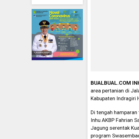
BUALBUAL.COM
IN
area pertanian di Ja
Kabupaten Indragiri H
Di tengah hamparan 
Inhu AKBP Fahrian Sa
Jagung serentak Ku
program Swasembad