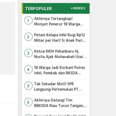
+INDEKS
TERPOPULER
Akhirnya Tertangkap!
1
Monyet Peneror 18 Warga
Tembilahan Masuk Perangkap
Petani Kelapa Inhil Rugi Rp12
2
Miliar per Hari! Si Anak Parit
Bongkar Penyebab Harga
Terus Anjlok
Ketua KKIH Pekanbaru Hj.
3
Nurlia Ajak Muhasabah Usai
18 Warga Jadi Korban
Serangan Monyet di
18 Warga Jadi Korban! Polres
4
Tembilahan
Inhil, Pemkab dan BKSDA
Bersatu Kejar Kera Liar
Peneror Tembilahan
Tak Sekadar MoU! SPR
5
Langsung Pertemukan PT
TMC dengan RS Awal Bros
dan Ibnu Sina Bahas Kerja
Akhirnya Datang! Tim
6
Sama Pengelolaan Limbah
BBKSDA Riau Turun Tangan,
Teror Monyet Liar di Inhil