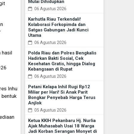
Mulai Dihidupkan
git
06 Agustus 2026
Karhutla Riau Terkendali!
an
Kolaborasi Forkopimda dan
Satgas Gabungan Jadi Kunci
r
Utama
06 Agustus 2026
 hasil
Polda Riau dan Polres Bengkalis
Hadirkan Bakti Sosial, Cek
Kesehatan Gratis, hingga Dialog
026
Kebangsaan di Rupat
06 Agustus 2026
Petani Kelapa Inhil Rugi Rp12
res Inhu
Miliar per Hari! Si Anak Parit
 bentuk
Bongkar Penyebab Harga Terus
Anjlok
05 Agustus 2026
sediaan
Ketua KKIH Pekanbaru Hj. Nurlia
Ajak Muhasabah Usai 18 Warga
Jadi Korban Serangan Monyet di