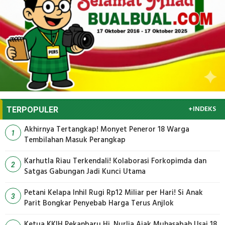
+INDEKS
TERPOPULER
Akhirnya Tertangkap! Monyet Peneror 18 Warga
1
Tembilahan Masuk Perangkap
Karhutla Riau Terkendali! Kolaborasi Forkopimda dan
2
Satgas Gabungan Jadi Kunci Utama
Petani Kelapa Inhil Rugi Rp12 Miliar per Hari! Si Anak
3
Parit Bongkar Penyebab Harga Terus Anjlok
Ketua KKIH Pekanbaru Hj. Nurlia Ajak Muhasabah Usai 18