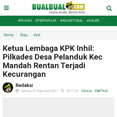
#PILIHAN
#TERPOPULER
#ADVERTORIAL
#GALERI
Home
Riau
Inhil
Ketua Lembaga KPK Inhil:
Pilkades Desa Pelanduk Kec
Mandah Rentan Terjadi
Kecurangan
Redaksi
Selasa, 01 Agustus 2017
18:17:24
Dibaca :
1347
Kali